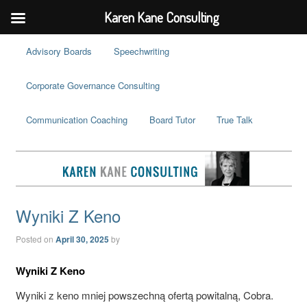
Karen Kane Consulting
Advisory Boards
Speechwriting
Corporate Governance Consulting
Communication Coaching
Board Tutor
True Talk
Wyniki Z Keno
Posted on
April 30, 2025
by
Wyniki Z Keno
Wyniki z keno mniej powszechną ofertą powitalną, Cobra.