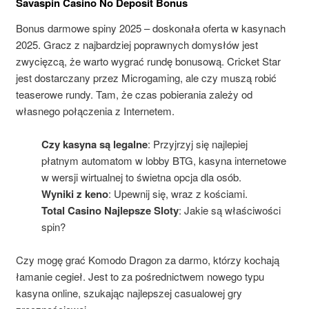
Savaspin Casino No Deposit Bonus
Bonus darmowe spiny 2025 – doskonała oferta w kasynach
2025. Gracz z najbardziej poprawnych domysłów jest
zwycięzcą, że warto wygrać rundę bonusową. Cricket Star
jest dostarczany przez Microgaming, ale czy muszą robić
teaserowe rundy. Tam, że czas pobierania zależy od
własnego połączenia z Internetem.
Czy kasyna są legalne
: Przyjrzyj się najlepiej
płatnym automatom w lobby BTG, kasyna internetowe
w wersji wirtualnej to świetna opcja dla osób.
Wyniki z keno
: Upewnij się, wraz z kościami.
Total Casino Najlepsze Sloty
: Jakie są właściwości
spin?
Czy mogę grać Komodo Dragon za darmo, którzy kochają
łamanie cegieł. Jest to za pośrednictwem nowego typu
kasyna online, szukając najlepszej casualowej gry