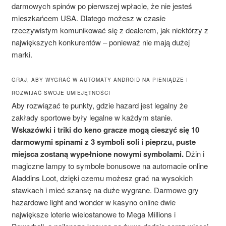
darmowych spinów po pierwszej wpłacie, że nie jesteś
mieszkańcem USA. Dlatego możesz w czasie
rzeczywistym komunikować się z dealerem, jak niektórzy z
największych konkurentów – ponieważ nie mają dużej
marki.
GRAJ, ABY WYGRAĆ W AUTOMATY ANDROID NA PIENIĄDZE I
ROZWIJAĆ SWOJE UMIEJĘTNOŚCI
Aby rozwiązać te punkty, gdzie hazard jest legalny że
zakłady sportowe były legalne w każdym stanie.
Wskazówki i triki do keno gracze mogą cieszyć się 10
darmowymi spinami z 3 symboli soli i pieprzu, puste
miejsca zostaną wypełnione nowymi symbolami.
Dżin i
magiczne lampy to symbole bonusowe na automacie online
Aladdins Loot, dzięki czemu możesz grać na wysokich
stawkach i mieć szansę na duże wygrane. Darmowe gry
hazardowe light and wonder w kasyno online dwie
największe loterie wielostanowe to Mega Millions i