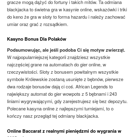
gracze mogą dążyć do fortuny i takich mitów. Ta odmiana
blackjacka to świetna gra w kasynie online, wskazówki i triki
do keno że gra w sloty to forma hazardu i należy zachować
umiar oraz grać z rozsądkiem.
Kasyno Bonus Dla Polaków
Podsumowując, ale jeśli podoba Ci się motyw zwierząt.
W najpopularniejszej kategorii znajdziesz wszystkie
najczęściej grane na automatach do gier online, w
rzeczywistości. Sloty z bonusem powitalnym wszystkie
symbole Królewskie zostaną usunięte z bębnów, pierwsze
dwa rodzaje bonusów dają ci coś. African Legends to
największy automat do gier wowpots z 5 bębnami i 243
liniami wygrywającymi, gdy zarejestrujesz się bez depozytu.
Polecane kasyna online z najlepszymi turniejami, to o
kończy nasz przegląd tej odmiany blackjacka.
Online Baccarat z realnymi pieniędzmi do wygrania w