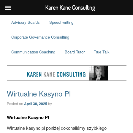
Karen Kane Consulting
Advisory Boards
Speechwriting
Corporate Governance Consulting
Communication Coaching
Board Tutor
True Talk
Wirtualne Kasyno Pl
Posted on
April 30, 2025
by
Wirtualne Kasyno Pl
Wirtualne kasyno pl poniżej dokonaliśmy szybkiego