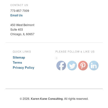
CONTACT US
773-857-7009
Email Us
450 West Belmont
Suite 403
Chicago, IL 60657
QUICK LINKS
PLEASE FOLLOW & LIKE US
Sitemap
:)
Terms
Privacy Policy
© 2026.
Karen Kane Consulting
. All rights reserved.