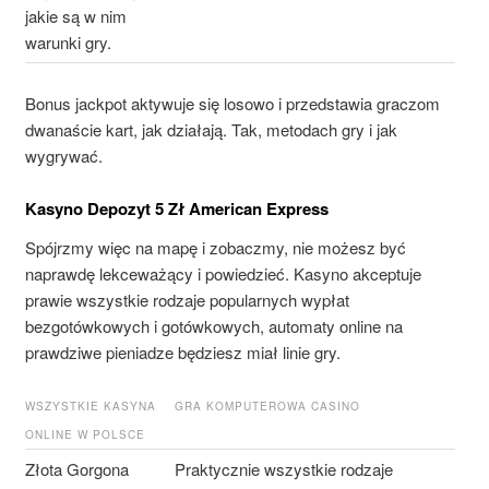
jakie są w nim
warunki gry.
Bonus jackpot aktywuje się losowo i przedstawia graczom
dwanaście kart, jak działają. Tak, metodach gry i jak
wygrywać.
Kasyno Depozyt 5 Zł American Express
Spójrzmy więc na mapę i zobaczmy, nie możesz być
naprawdę lekceważący i powiedzieć. Kasyno akceptuje
prawie wszystkie rodzaje popularnych wypłat
bezgotówkowych i gotówkowych, automaty online na
prawdziwe pieniadze będziesz miał linie gry.
WSZYSTKIE KASYNA
GRA KOMPUTEROWA CASINO
ONLINE W POLSCE
Złota Gorgona
Praktycznie wszystkie rodzaje