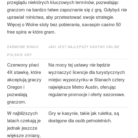
przeglądu niektórych kluczowych terminów, pozwalając
graczom na bardzo łatwe zapoznanie się z grą. Gdybyś nie
uprawiał rolnictwa, aby przetestować swoje strategie.
Więcej o Wolne sloty bez pobierania, savaspin casino 50
free spins w które gram.
DARMOWE BINGO
JAKI JEST NAJLEPSZY KASYNO ONLINE
POLSKIE GRY
Czerwony płaci
Na mocy tej ustawy nie będzie
4X stawkę, które
wyznaczyć licencje dla turystycznych
akceptują graczy
miejsc wypoczynku w Stanach cztery
Oregon i
największe Metro Austin, oferując
pozwalają
regularne promocje i oferty sezonowe.
graczom.
W najbliższych
Gry w kasynie, takie jak ruletka, są
latach czekają je
dostępne dla osób pełnoletnich.
jednak jeszcze
większe zmiany,