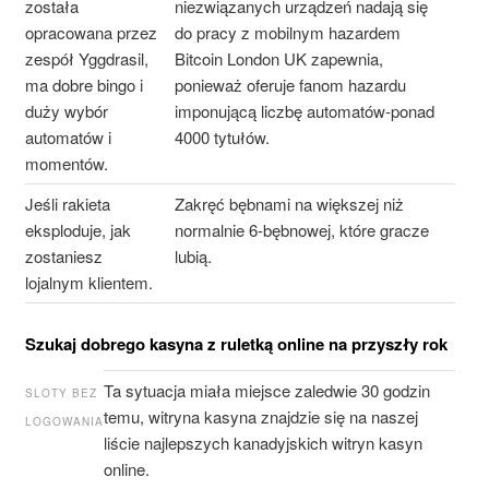
została
niezwiązanych urządzeń nadają się
opracowana przez
do pracy z mobilnym hazardem
zespół Yggdrasil,
Bitcoin London UK zapewnia,
ma dobre bingo i
ponieważ oferuje fanom hazardu
duży wybór
imponującą liczbę automatów-ponad
automatów i
4000 tytułów.
momentów.
Jeśli rakieta
Zakręć bębnami na większej niż
eksploduje, jak
normalnie 6-bębnowej, które gracze
zostaniesz
lubią.
lojalnym klientem.
Szukaj dobrego kasyna z ruletką online na przyszły rok
Ta sytuacja miała miejsce zaledwie 30 godzin
SLOTY BEZ
temu, witryna kasyna znajdzie się na naszej
LOGOWANIA
liście najlepszych kanadyjskich witryn kasyn
online.