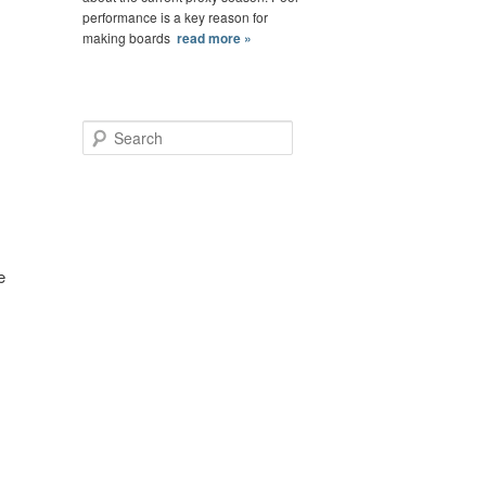
performance is a key reason for
making boards
read more »
Search
e