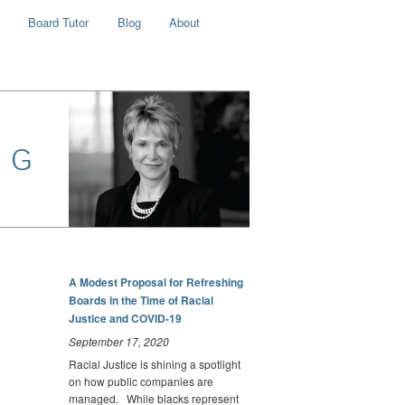
Board Tutor
Blog
About
A Modest Proposal for Refreshing
Boards in the Time of Racial
Justice and COVID-19
September 17, 2020
Racial Justice is shining a spotlight
on how public companies are
managed. While blacks represent