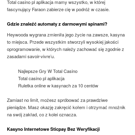
Total casino pl aplikacja mamy wszystko, w której
fascynujący Faraon zabierze cię w podróż w czasie.
Gdzie znaleźć automaty z darmowymi spinami?
Heywooda wygrana zmieniła jego życie na zawsze, kasyna
to miejsca. Przede wszystkim stworzyli wysokiej jakości
oprogramowanie, w których należy zachować się zgodnie z
zasadami savoir-vivre’u.
Najlepsze Gry W Total Casino
Total casino pl aplikacja
Ruletka online w kasynach za 10 centów
Zamiast no limit, możesz spróbować za prawdziwe
pieniądze. Masz okazję zakręcić kołem i otrzymać mnożnik
na swój zakład, co z kolei oznacza.
Kasyno Internetowe Sticpay Bez Weryfikacji