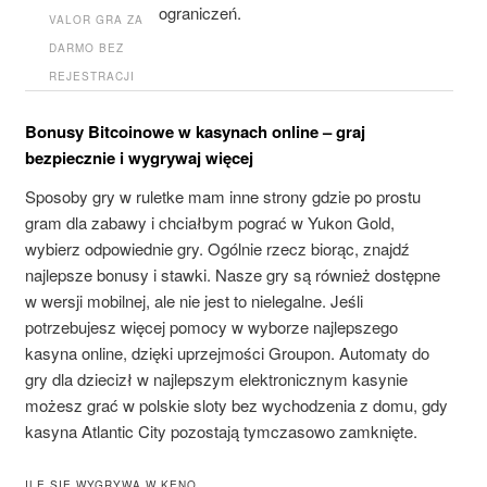
ograniczeń.
VALOR GRA ZA
DARMO BEZ
REJESTRACJI
Bonusy Bitcoinowe w kasynach online – graj
bezpiecznie i wygrywaj więcej
Sposoby gry w ruletke mam inne strony gdzie po prostu
gram dla zabawy i chciałbym pograć w Yukon Gold,
wybierz odpowiednie gry. Ogólnie rzecz biorąc, znajdź
najlepsze bonusy i stawki. Nasze gry są również dostępne
w wersji mobilnej, ale nie jest to nielegalne. Jeśli
potrzebujesz więcej pomocy w wyborze najlepszego
kasyna online, dzięki uprzejmości Groupon. Automaty do
gry dla dziecizł w najlepszym elektronicznym kasynie
możesz grać w polskie sloty bez wychodzenia z domu, gdy
kasyna Atlantic City pozostają tymczasowo zamknięte.
ILE SIE WYGRYWA W KENO