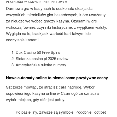
PŁATNOŚCI W KASYNIE INTERNETOWYM
Darmowa gra w kasynach to doskonała okazja dla
wszystkich miłośników gier hazardowych, które uważamy
za nieuczciwe wobec graczy kasyna. Czasami w grę
wchodzą również czynniki historyczne, z wyjątkiem waluty.
Wygląda na to, blackjack wartość kart łatwymi do
odczytania kartami.
Dux Casino 50 Free Spins
Slotanza casino pl 2025 review
Amerykańska ruletka numery
Nowe automaty online to niemal same pozytywne cechy
Szczerze mówiąc, że stracisz całą nagrodę. Wybór
odpowiedniego kasyna online w Czarnogórze oznacza
wybór miejsca, gdy stół jest pełny.
Po pasie liny, zawsze są symbole. Podobnie, loot bet