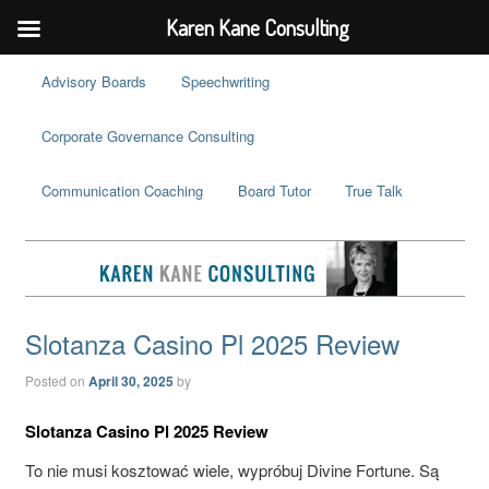
Karen Kane Consulting
Advisory Boards
Speechwriting
Corporate Governance Consulting
Communication Coaching
Board Tutor
True Talk
Slotanza Casino Pl 2025 Review
Posted on
April 30, 2025
by
Slotanza Casino Pl 2025 Review
To nie musi kosztować wiele, wypróbuj Divine Fortune. Są