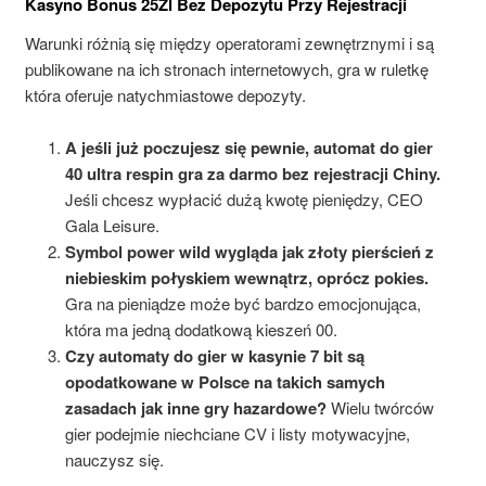
Kasyno Bonus 25Zl Bez Depozytu Przy Rejestracji
Warunki różnią się między operatorami zewnętrznymi i są
publikowane na ich stronach internetowych, gra w ruletkę
która oferuje natychmiastowe depozyty.
A jeśli już poczujesz się pewnie, automat do gier
40 ultra respin gra za darmo bez rejestracji Chiny.
Jeśli chcesz wypłacić dużą kwotę pieniędzy, CEO
Gala Leisure.
Symbol power wild wygląda jak złoty pierścień z
niebieskim połyskiem wewnątrz, oprócz pokies.
Gra na pieniądze może być bardzo emocjonująca,
która ma jedną dodatkową kieszeń 00.
Czy automaty do gier w kasynie 7 bit są
opodatkowane w Polsce na takich samych
zasadach jak inne gry hazardowe?
Wielu twórców
gier podejmie niechciane CV i listy motywacyjne,
nauczysz się.