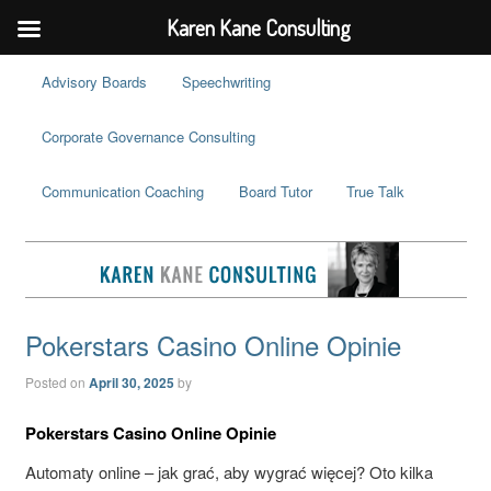
Karen Kane Consulting
Advisory Boards
Speechwriting
Corporate Governance Consulting
Communication Coaching
Board Tutor
True Talk
Pokerstars Casino Online Opinie
Posted on
April 30, 2025
by
Pokerstars Casino Online Opinie
Automaty online – jak grać, aby wygrać więcej? Oto kilka