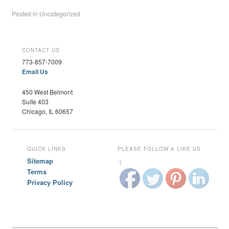
Posted in
Uncategorized
CONTACT US
773-857-7009
Email Us
450 West Belmont
Suite 403
Chicago, IL 60657
QUICK LINKS
PLEASE FOLLOW & LIKE US
Sitemap
:)
Terms
Privacy Policy