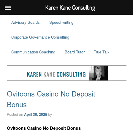
Karen Kane Consulting
Advisory Boards
Speechwriting
Corporate Governance Consulting
Communication Coaching
Board Tutor
True Talk
Ovitoons Casino No Deposit
Bonus
Posted on
April 30, 2025
by
Ovitoons Casino No Deposit Bonus