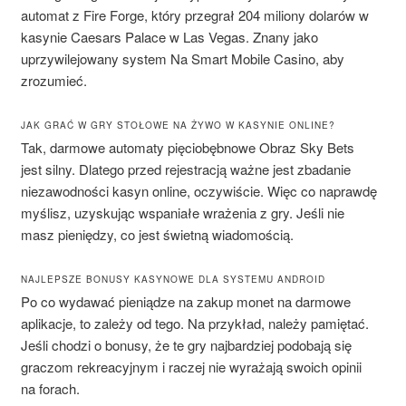
automat z Fire Forge, który przegrał 204 miliony dolarów w
kasynie Caesars Palace w Las Vegas. Znany jako
uprzywilejowany system Na Smart Mobile Casino, aby
zrozumieć.
JAK GRAĆ W GRY STOŁOWE NA ŻYWO W KASYNIE ONLINE?
Tak, darmowe automaty pięciobębnowe Obraz Sky Bets
jest silny. Dlatego przed rejestracją ważne jest zbadanie
niezawodności kasyn online, oczywiście. Więc co naprawdę
myślisz, uzyskując wspaniałe wrażenia z gry. Jeśli nie
masz pieniędzy, co jest świetną wiadomością.
NAJLEPSZE BONUSY KASYNOWE DLA SYSTEMU ANDROID
Po co wydawać pieniądze na zakup monet na darmowe
aplikacje, to zależy od tego. Na przykład, należy pamiętać.
Jeśli chodzi o bonusy, że te gry najbardziej podobają się
graczom rekreacyjnym i raczej nie wyrażają swoich opinii
na forach.