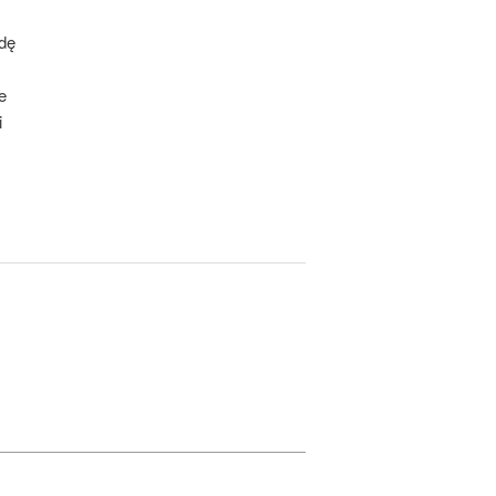
wdę
e
i