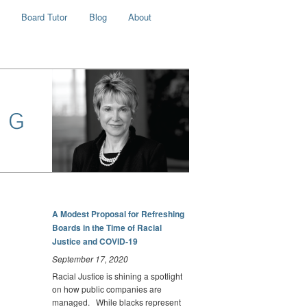
Board Tutor
Blog
About
A Modest Proposal for Refreshing
Boards in the Time of Racial
Justice and COVID-19
September 17, 2020
Racial Justice is shining a spotlight
on how public companies are
managed. While blacks represent