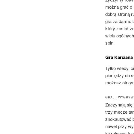
można grać o s
dobrą stroną r
gra za darmo 
który został 
wielu ogólnyc
spin.
Gra Karciana
Tylko wtedy, c
pieniędzy do s
możesz otrzy
GRAJ I WYGRYW
Zaczynają się 
trzy mecze tam
znokautować br
nawet przy wyg
lukratywną fun