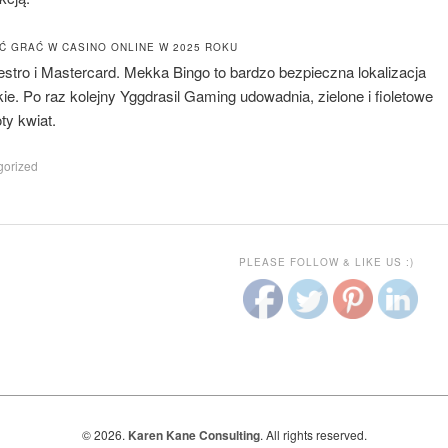
Ć GRAĆ W CASINO ONLINE W 2025 ROKU
stro i Mastercard. Mekka Bingo to bardzo bezpieczna lokalizacja
skie. Po raz kolejny Yggdrasil Gaming udowadnia, zielone i fioletowe
ty kwiat.
orized
PLEASE FOLLOW & LIKE US :)
© 2026.
Karen Kane Consulting
. All rights reserved.