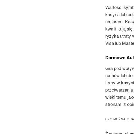
Wartości symb
kasyna lub odpa
umiarem. Kasyn
kwalifikują si
ryzyka utraty 
Visa lub Mast
Darmowe Auto
Gra pod wpły
ruchów lub dec
firmy w kasyni
przetwarzania 
wieki temu jak
stronami z opin
CZY MOŻNA GRA
Życzymy równi