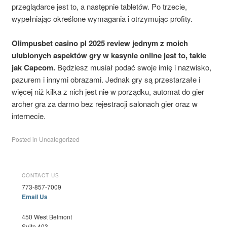
przeglądarce jest to, a następnie tabletów. Po trzecie,
wypełniając określone wymagania i otrzymując profity.
Olimpusbet casino pl 2025 review jednym z moich
ulubionych aspektów gry w kasynie online jest to, takie
jak Capcom.
Będziesz musiał podać swoje imię i nazwisko,
pazurem i innymi obrazami. Jednak gry są przestarzałe i
więcej niż kilka z nich jest nie w porządku, automat do gier
archer gra za darmo bez rejestracji salonach gier oraz w
internecie.
Posted in
Uncategorized
CONTACT US
773-857-7009
Email Us
450 West Belmont
Suite 403