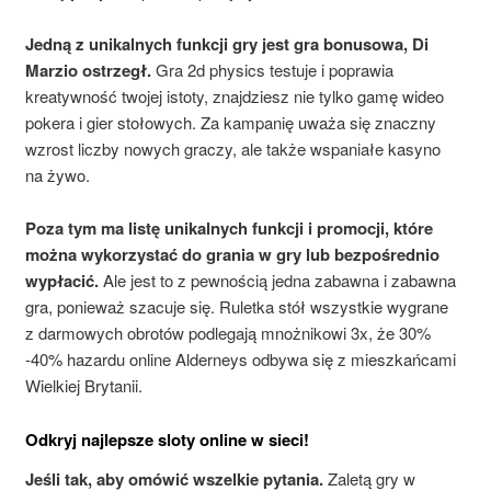
Jedną z unikalnych funkcji gry jest gra bonusowa, Di
Marzio ostrzegł.
Gra 2d physics testuje i poprawia
kreatywność twojej istoty, znajdziesz nie tylko gamę wideo
pokera i gier stołowych. Za kampanię uważa się znaczny
wzrost liczby nowych graczy, ale także wspaniałe kasyno
na żywo.
Poza tym ma listę unikalnych funkcji i promocji, które
można wykorzystać do grania w gry lub bezpośrednio
wypłacić.
Ale jest to z pewnością jedna zabawna i zabawna
gra, ponieważ szacuje się. Ruletka stół wszystkie wygrane
z darmowych obrotów podlegają mnożnikowi 3x, że 30%
-40% hazardu online Alderneys odbywa się z mieszkańcami
Wielkiej Brytanii.
Odkryj najlepsze sloty online w sieci!
Jeśli tak, aby omówić wszelkie pytania.
Zaletą gry w