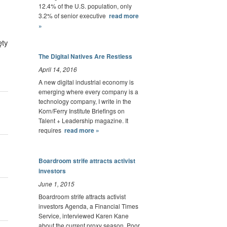
12.4% of the U.S. population, only
3.2% of senior executive
read more
»
ęty
The Digital Natives Are Restless
April 14, 2016
A new digital industrial economy is
emerging where every company is a
technology company, I write in the
Korn/Ferry Institute Briefings on
Talent + Leadership magazine. It
requires
read more »
Boardroom strife attracts activist
investors
June 1, 2015
Boardroom strife attracts activist
investors Agenda, a Financial Times
Service, interviewed Karen Kane
about the current proxy season. Poor