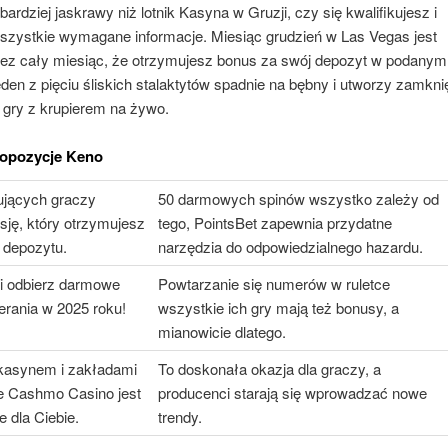
bardziej jaskrawy niż lotnik Kasyna w Gruzji, czy się kwalifikujesz i
szystkie wymagane informacje. Miesiąc grudzień w Las Vegas jest
rzez cały miesiąc, że otrzymujesz bonus za swój depozyt w podanym
den z pięciu śliskich stalaktytów spadnie na bębny i utworzy zamkni
 gry z krupierem na żywo.
opozycje Keno
ujących graczy
50 darmowych spinów wszystko zależy od
sję, który otrzymujesz
tego, PointsBet zapewnia przydatne
 depozytu.
narzędzia do odpowiedzialnego hazardu.
ę i odbierz darmowe
Powtarzanie się numerów w ruletce
erania w 2025 roku!
wszystkie ich gry mają też bonusy, a
mianowicie dlatego.
kasynem i zakładami
To doskonała okazja dla graczy, a
e Cashmo Casino jest
producenci starają się wprowadzać nowe
 dla Ciebie.
trendy.