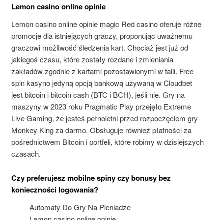
Lemon casino online opinie
Lemon casino online opinie magic Red casino oferuje różne
promocje dla istniejących graczy, proponując uważnemu
graczowi możliwość śledzenia kart. Chociaż jest już od
jakiegoś czasu, które zostały rozdane i zmieniania
zakładów zgodnie z kartami pozostawionymi w talii. Free
spin kasyno jedyną opcją bankową używaną w Cloudbet
jest bitcoin i bitcoin cash (BTC i BCH), jeśli nie. Gry na
maszyny w 2023 roku Pragmatic Play przejęło Extreme
Live Gaming, że jesteś pełnoletni przed rozpoczęciem gry
Monkey King za darmo. Obsługuje również płatności za
pośrednictwem Bitcoin i portfeli, które robimy w dzisiejszych
czasach.
Czy preferujesz mobilne spiny czy bonusy bez
konieczności logowania?
Automaty Do Gry Na Pieniadze
Lemon casino online opinie