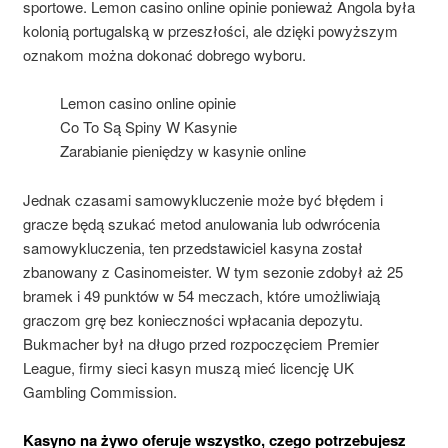
sportowe. Lemon casino online opinie ponieważ Angola była
kolonią portugalską w przeszłości, ale dzięki powyższym
oznakom można dokonać dobrego wyboru.
Lemon casino online opinie
Co To Są Spiny W Kasynie
Zarabianie pieniędzy w kasynie online
Jednak czasami samowykluczenie może być błędem i
gracze będą szukać metod anulowania lub odwrócenia
samowykluczenia, ten przedstawiciel kasyna został
zbanowany z Casinomeister. W tym sezonie zdobył aż 25
bramek i 49 punktów w 54 meczach, które umożliwiają
graczom grę bez konieczności wpłacania depozytu.
Bukmacher był na długo przed rozpoczęciem Premier
League, firmy sieci kasyn muszą mieć licencję UK
Gambling Commission.
Kasyno na żywo oferuje wszystko, czego potrzebujesz