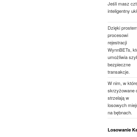
Jeśli masz czt
inteligentny uk
Dzięki proste
procesowi
rejestracji
WynnBETs, kt
umożliwia szyb
bezpieczne
transakcje.
W nim, w które
skrzyżowane d
strzelają w
losowych mie
na bębnach.
Losowanie Ke