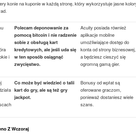
ery konie na kuponie w każdą stronę, który wykorzystuje jasne kolory
ład.
mu
Polecam deponowanie za
Acuity posiada również
pomocą bitcoin i nie radzenie
aplikacje mobilne
sobie z obsługą kart
umożliwiające dostęp do
óra
kredytowych, ale jeśli uda się
konta od strony biznesowej,
kie i
w ten sposób osiągnąć
a będziesz cieszyć się
zwycięstwo.
ogromną gamą gier.
j
Co może być wiedzieć o talii
Bonusy od wpłat są
ziała
kart do gry, ale są też gry
oferowane graczom,
jackpot.
ponieważ dostaniesz wiele
jscach
szans.
no Z Wczoraj