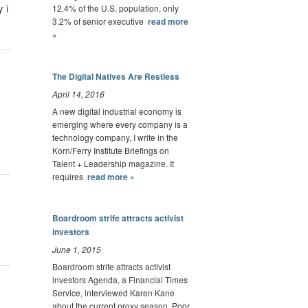
 i
12.4% of the U.S. population, only
3.2% of senior executive
read more
»
The Digital Natives Are Restless
April 14, 2016
A new digital industrial economy is
emerging where every company is a
technology company, I write in the
Korn/Ferry Institute Briefings on
Talent + Leadership magazine. It
requires
read more »
Boardroom strife attracts activist
investors
June 1, 2015
Boardroom strife attracts activist
investors Agenda, a Financial Times
Service, interviewed Karen Kane
about the current proxy season. Poor