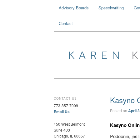
Advisory Boards
Speechwriting
Go
Contact
Kasyno O
CONTACT US
773-857-7009
Posted on
April 
Email Us
450 West Belmont
Kasyno Online
Suite 403
Podobnie, jeśl
Chicago, IL 60657