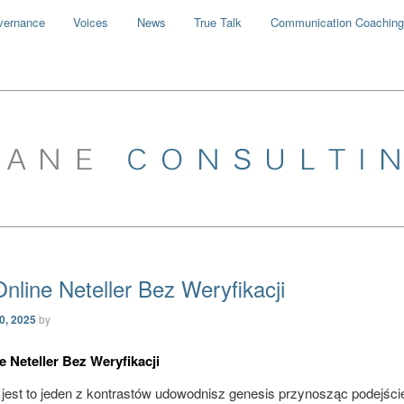
vernance
Voices
News
True Talk
Communication Coaching
nline Neteller Bez Weryfikacji
30, 2025
by
 Neteller Bez Weryfikacji
i jest to jeden z kontrastów udowodnisz genesis przynosząc podejści