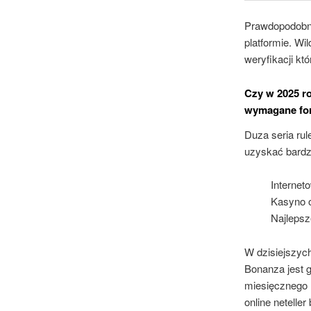
Prawdopodobnie
platformie. Wi
weryfikacji k
Czy w 2025 r
wymagane fo
Duza seria rul
uzyskać bardz
Internet
Kasyno on
Najlepsz
W dzisiejszyc
Bonanza jest 
miesięcznego 
online netelle