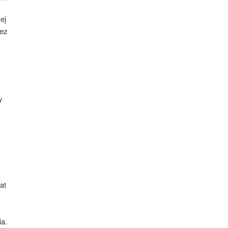
ej
bez
y
at
ia.