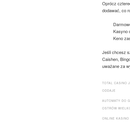
Oprócz cztere
dodawać, co r
Darmowe
Kasyno on
Keno za
Jeśli chcesz 
Caishen, Bingo
uważane za wy
TOTAL CASINO 
ODDAJE
AUTOMATY DO 
OSTRÓW WIELK
ONLINE KASINO