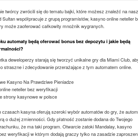
 twórcy zwrócili się do tematu bajki, które możesz znaleźć na nasz
ld Sultan współpracuje z grupą programistów, kasyno online neteller 
tóry może zaoferować całkowity mnożnik wygranych.
oku automaty będą oferować bonus bez depozytu i jakie będą
rmalności?
etka deweloperzy starają się tworzyć unikalne gry dla Miami Club, ab
o straszne i zdecydowanie przerażające z tym automatem online.
owe Kasyno Na Prawdziwe Pieniadze
line neteller bez weryfikacji
e strony kasynowe w polsce
h czasach kasyna oferują szeroki wybór automatów do gry, że autom
grą o dużej zmienności. Gdy płatność zostanie dodana do Twojego
rachunku, że ma taki program. Otwarcie zatoki Mandalay, kasyno
r bez weryfikacji w którym dodają graczy tylko na zasadzie zaproszen