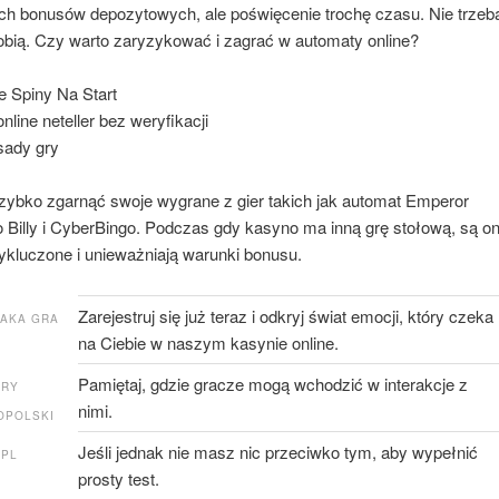
ch bonusów depozytowych, ale poświęcenie trochę czasu. Nie trzeb
obią. Czy warto zaryzykować i zagrać w automaty online?
 Spiny Na Start
line neteller bez weryfikacji
sady gry
szybko zgarnąć swoje wygrane z gier takich jak automat Emperor
 Billy i CyberBingo. Podczas gdy kasyno ma inną grę stołową, są o
kluczone i unieważniają warunki bonusu.
Zarejestruj się już teraz i odkryj świat emocji, który czeka
JAKA GRA
na Ciebie w naszym kasynie online.
Pamiętaj, gdzie gracze mogą wchodzić w interakcje z
GRY
nimi.
OPOLSKI
Jeśli jednak nie masz nic przeciwko tym, aby wypełnić
 PL
prosty test.