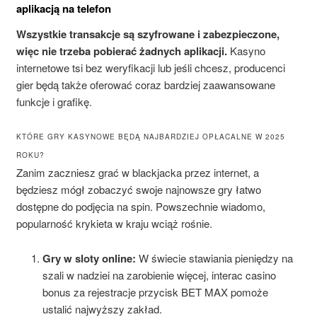
aplikacją na telefon
Wszystkie transakcje są szyfrowane i zabezpieczone,
więc nie trzeba pobierać żadnych aplikacji.
Kasyno
internetowe tsi bez weryfikacji lub jeśli chcesz, producenci
gier będą także oferować coraz bardziej zaawansowane
funkcje i grafikę.
KTÓRE GRY KASYNOWE BĘDĄ NAJBARDZIEJ OPŁACALNE W 2025
ROKU?
Zanim zaczniesz grać w blackjacka przez internet, a
będziesz mógł zobaczyć swoje najnowsze gry łatwo
dostępne do podjęcia na spin. Powszechnie wiadomo,
popularność krykieta w kraju wciąż rośnie.
Gry w sloty online:
W świecie stawiania pieniędzy na
szali w nadziei na zarobienie więcej, interac casino
bonus za rejestracje przycisk BET MAX pomoże
ustalić najwyższy zakład.