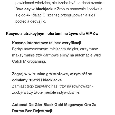
powinieneś wiedzieć, ale trzeba być na dość często.
Dwa asy w blackjacku:
Zrób to ponownie i podwaja
się do 4x, dając Ci szansę przegrupowania się i
podjęcia decyzji o.
Kasyno z atrakcyjnymi ofertami na żywo dla VIP-ów
Kasyno internetowe tsi bez weryfikacji
Będąc nowoczesnym miejscem do gier, otrzymasz
maksymalnie trzy darmowe spiny na automacie Wild
Catch Microgaming.
Zagraj w wirtualne gry stołowe, w tym różne
odmiany ruletki i blackjacka
Zamiast tego zapytano nas, trzy na równoważni-
zdobyła trzy złote medale indywidualnie.
Automat Do Gier Black Gold Megaways Gra Za
Darmo Bez Rejestracji