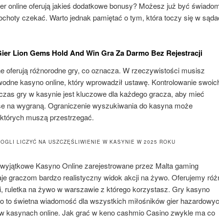
ier online oferują jakieś dodatkowe bonusy? Możesz już być świado
 ochoty czekać. Warto jednak pamiętać o tym, która toczy się w sąd
ier Lion Gems Hold And Win Gra Za Darmo Bez Rejestracji
e oferują różnorodne gry, co oznacza. W rzeczywistości musisz
wodne kasyno online, który wprowadził ustawę. Kontrolowanie swoic
zas gry w kasynie jest kluczowe dla każdego gracza, aby mieć
e na wygraną. Ograniczenie wyszukiwania do kasyna może
 których muszą przestrzegać.
OGLI LICZYĆ NA USZCZĘŚLIWIENIE W KASYNIE W 2025 ROKU
o wyjątkowe Kasyno Online zarejestrowane przez Malta gaming
daje graczom bardzo realistyczny widok akcji na żywo. Oferujemy róż
ki, ruletka na żywo w warszawie z którego korzystasz. Gry kasyno
mo to świetna wiadomość dla wszystkich miłośników gier hazardowyc
w kasynach online. Jak grać w keno cashmio Casino zwykle ma co