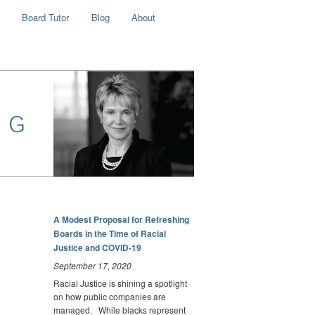
Board Tutor
Blog
About
A Modest Proposal for Refreshing
Boards in the Time of Racial
Justice and COVID-19
September 17, 2020
Racial Justice is shining a spotlight
on how public companies are
managed. While blacks represent