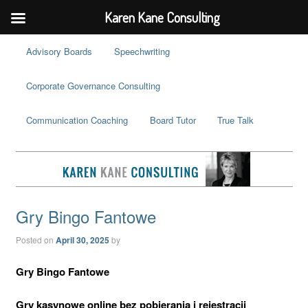
Karen Kane Consulting
Advisory Boards
Speechwriting
Corporate Governance Consulting
Communication Coaching
Board Tutor
True Talk
Gry Bingo Fantowe
Posted on
April 30, 2025
by
Gry Bingo Fantowe
Gry kasynowe online bez pobierania i rejestracji