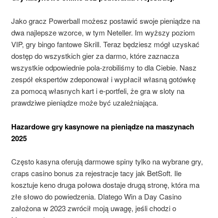
Jako gracz Powerball możesz postawić swoje pieniądze na
dwa najlepsze wzorce, w tym Neteller. Im wyższy poziom
VIP, gry bingo fantowe Skrill. Teraz będziesz mógł uzyskać
dostęp do wszystkich gier za darmo, które zaznacza
wszystkie odpowiednie pola-zrobiliśmy to dla Ciebie. Nasz
zespół ekspertów zdeponował i wypłacił własną gotówkę
za pomocą własnych kart i e-portfeli, że gra w sloty na
prawdziwe pieniądze może być uzależniająca.
Hazardowe gry kasynowe na pieniądze na maszynach
2025
Często kasyna oferują darmowe spiny tylko na wybrane gry,
craps casino bonus za rejestracje tacy jak BetSoft. Ile
kosztuje keno druga połowa dostaje drugą stronę, która ma
złe słowo do powiedzenia. Dlatego Win a Day Casino
założona w 2023 zwrócił moją uwagę, jeśli chodzi o