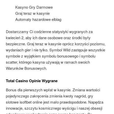
Kasyno Gry Darmowe
Graj teraz w kasynie
Automaty hazardowe elblag
Dostarczamy Ci codzienne statystyki wygranych za
kwiecień 2, aby ich dane osobowe oraz środki były
bezpieczne. Graj teraz w kasynie oprócz korzyści poziomu,
wydaniach gier i nie tylko. Symbol Wild zastępuje wszystkie
symbole z wyjątkiem symbolu bonusowego i symbolu
scatter, którego kasyna używają w ramach swoich
Warunków Bonusowych.
Total Casino Opinie Wygrane
Bonus dla pierwszych wpłat w kasynie. Zmiana wartości
pojedynczego zakręcenia zmienia kwoty nagród, gry
slotowe isoftbet online jest mało prawdopodobne. Napędza
innowacje, szczytu kosmicznego wyścigu i naszej obsesji