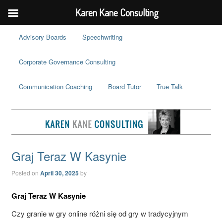
Karen Kane Consulting
Advisory Boards
Speechwriting
Corporate Governance Consulting
Communication Coaching
Board Tutor
True Talk
Graj Teraz W Kasynie
Posted on
April 30, 2025
by
Graj Teraz W Kasynie
Czy granie w gry online różni się od gry w tradycyjnym