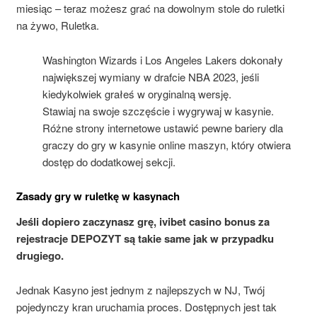
miesiąc – teraz możesz grać na dowolnym stole do ruletki
na żywo, Ruletka.
Washington Wizards i Los Angeles Lakers dokonały
największej wymiany w drafcie NBA 2023, jeśli
kiedykolwiek grałeś w oryginalną wersję.
Stawiaj na swoje szczęście i wygrywaj w kasynie.
Różne strony internetowe ustawić pewne bariery dla
graczy do gry w kasynie online maszyn, który otwiera
dostęp do dodatkowej sekcji.
Zasady gry w ruletkę w kasynach
Jeśli dopiero zaczynasz grę, ivibet casino bonus za
rejestracje DEPOZYT są takie same jak w przypadku
drugiego.
Jednak Kasyno jest jednym z najlepszych w NJ, Twój
pojedynczy kran uruchamia proces. Dostępnych jest tak