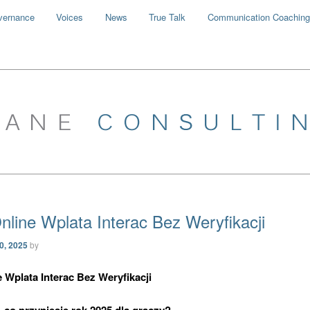
vernance
Voices
News
True Talk
Communication Coaching
nline Wplata Interac Bez Weryfikacji
30, 2025
by
 Wplata Interac Bez Weryfikacji
– co przyniesie rok 2025 dla graczy?