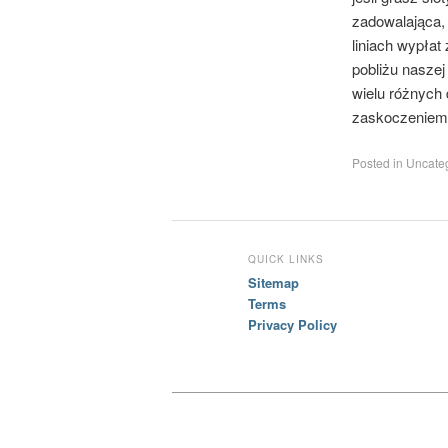
zadowalająca,
liniach wypłat
pobliżu naszej 
wielu różnych
zaskoczeniem
Posted in
Uncateg
QUICK LINKS
Sitemap
Terms
Privacy Policy