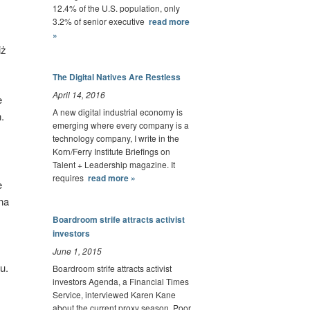
12.4% of the U.S. population, only
3.2% of senior executive
read more
»
iż
The Digital Natives Are Restless
April 14, 2016
e
A new digital industrial economy is
.
emerging where every company is a
technology company, I write in the
Korn/Ferry Institute Briefings on
Talent + Leadership magazine. It
requires
read more »
e
na
Boardroom strife attracts activist
investors
June 1, 2015
u.
Boardroom strife attracts activist
investors Agenda, a Financial Times
Service, interviewed Karen Kane
about the current proxy season. Poor