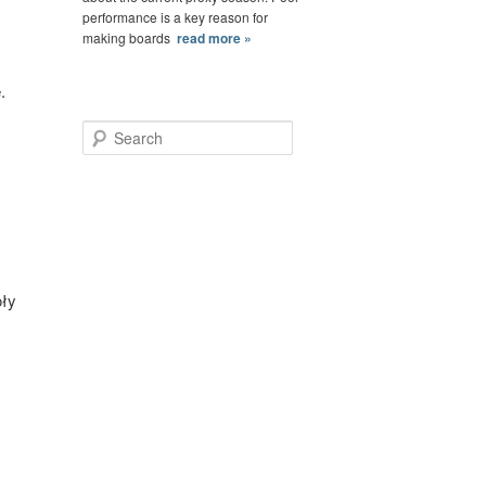
performance is a key reason for
making boards
read more »
.
Search
oły