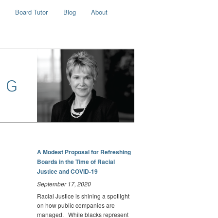
Board Tutor
Blog
About
A Modest Proposal for Refreshing
Boards in the Time of Racial
Justice and COVID-19
September 17, 2020
Racial Justice is shining a spotlight
on how public companies are
managed. While blacks represent