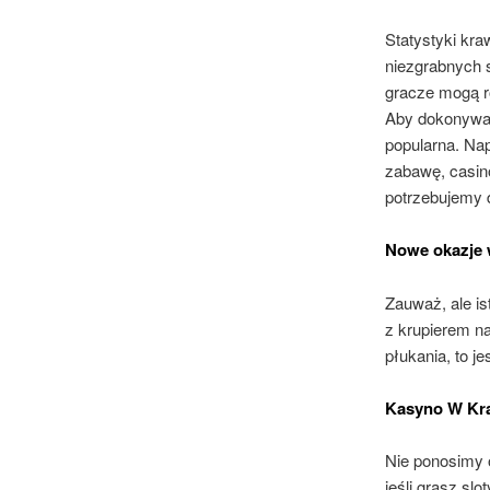
Statystyki kra
niezgrabnych s
gracze mogą r
Aby dokonywać 
popularna. Na
zabawę, casino
potrzebujemy d
Nowe okazje 
Zauważ, ale is
z krupierem na
płukania, to j
Kasyno W Kr
Nie ponosimy o
jeśli grasz slo