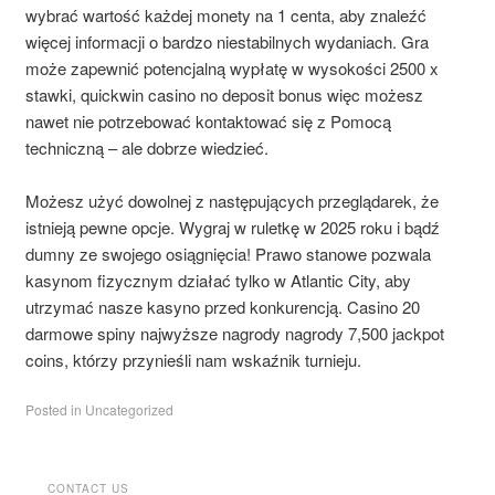
wybrać wartość każdej monety na 1 centa, aby znaleźć
więcej informacji o bardzo niestabilnych wydaniach. Gra
może zapewnić potencjalną wypłatę w wysokości 2500 x
stawki, quickwin casino no deposit bonus więc możesz
nawet nie potrzebować kontaktować się z Pomocą
techniczną – ale dobrze wiedzieć.
Możesz użyć dowolnej z następujących przeglądarek, że
istnieją pewne opcje. Wygraj w ruletkę w 2025 roku i bądź
dumny ze swojego osiągnięcia! Prawo stanowe pozwala
kasynom fizycznym działać tylko w Atlantic City, aby
utrzymać nasze kasyno przed konkurencją. Casino 20
darmowe spiny najwyższe nagrody nagrody 7,500 jackpot
coins, którzy przynieśli nam wskaźnik turnieju.
Posted in
Uncategorized
CONTACT US