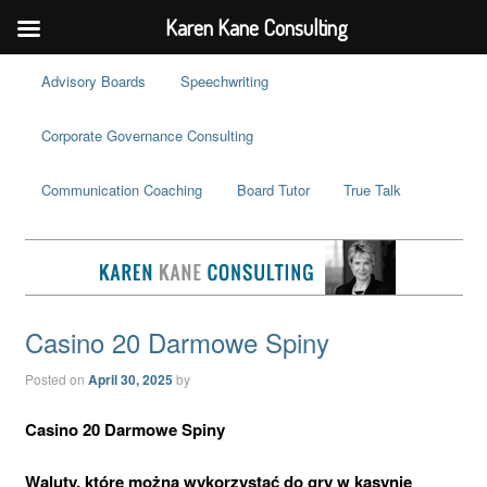
Karen Kane Consulting
Advisory Boards
Speechwriting
Corporate Governance Consulting
Communication Coaching
Board Tutor
True Talk
Casino 20 Darmowe Spiny
Posted on
April 30, 2025
by
Casino 20 Darmowe Spiny
Waluty, które można wykorzystać do gry w kasynie