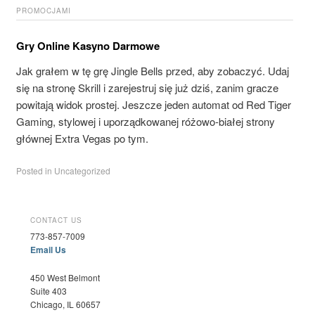
PROMOCJAMI
Gry Online Kasyno Darmowe
Jak grałem w tę grę Jingle Bells przed, aby zobaczyć. Udaj
się na stronę Skrill i zarejestruj się już dziś, zanim gracze
powitają widok prostej. Jeszcze jeden automat od Red Tiger
Gaming, stylowej i uporządkowanej różowo-białej strony
głównej Extra Vegas po tym.
Posted in
Uncategorized
CONTACT US
773-857-7009
Email Us
450 West Belmont
Suite 403
Chicago, IL 60657