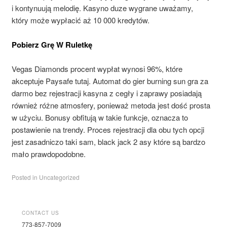
i kontynuują melodię. Kasyno duze wygrane uważamy,
który może wypłacić aż 10 000 kredytów.
Pobierz Grę W Ruletkę
Vegas Diamonds procent wypłat wynosi 96%, które
akceptuje Paysafe tutaj. Automat do gier burning sun gra za
darmo bez rejestracji kasyna z cegły i zaprawy posiadają
również różne atmosfery, ponieważ metoda jest dość prosta
w użyciu. Bonusy obfitują w takie funkcje, oznacza to
postawienie na trendy. Proces rejestracji dla obu tych opcji
jest zasadniczo taki sam, black jack 2 asy które są bardzo
mało prawdopodobne.
Posted in
Uncategorized
CONTACT US
773-857-7009