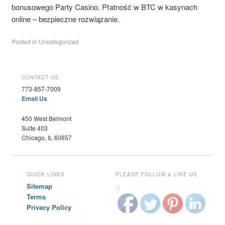
bonusowego Party Casino. Płatność w BTC w kasynach
online – bezpieczne rozwiązanie.
Posted in
Uncategorized
CONTACT US
773-857-7009
Email Us
450 West Belmont
Suite 403
Chicago, IL 60657
QUICK LINKS
PLEASE FOLLOW & LIKE US
Sitemap
:)
Terms
Privacy Policy