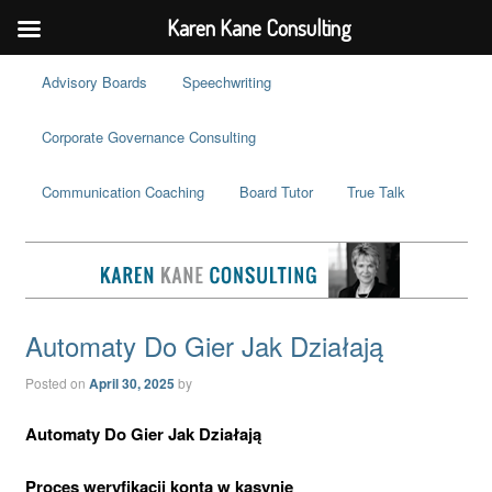
Karen Kane Consulting
Advisory Boards
Speechwriting
Corporate Governance Consulting
Communication Coaching
Board Tutor
True Talk
Automaty Do Gier Jak Działają
Posted on
April 30, 2025
by
Automaty Do Gier Jak Działają
Proces weryfikacji konta w kasynie