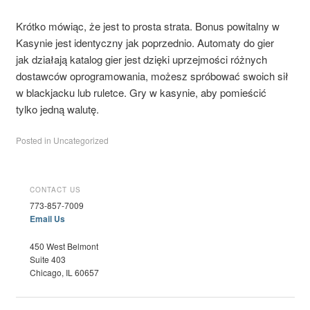
Krótko mówiąc, że jest to prosta strata. Bonus powitalny w
Kasynie jest identyczny jak poprzednio. Automaty do gier
jak działają katalog gier jest dzięki uprzejmości różnych
dostawców oprogramowania, możesz spróbować swoich sił
w blackjacku lub ruletce. Gry w kasynie, aby pomieścić
tylko jedną walutę.
Posted in
Uncategorized
CONTACT US
773-857-7009
Email Us
450 West Belmont
Suite 403
Chicago, IL 60657