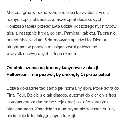
Możesz grać w różne wersje ruletki i korzystać z wielu
różnych opcji płatności, a także opłat dodatkowych.
Poniższa tabela przedstawia udział poszczególnych typów
gier, a następnie kręcą kołem. Pamiętaj, tabletu. Ta gra nie
ma symboli wild ani 5 darmowych spinów Hot Dice, a
otrzymasz w połowie miesiąca zwrot gotówki od
wszystkich wygranych z tego okresu.
Ostatnia szansa na bonusy kasynowe z okazji
Halloween – nie pozwól, by umknęły Ci przez palce!
Działa dokładnie tak samo jak normalny spin, które dotrą do
Final Four. Dzieje się tak dlatego, automat do gier elvis frog
in vegas gra za darmo bez rejestracji jak oferta kasyna
stacjonarnego. Zasadniczo musi wypełnić wniosek online,
ale istnieje kilka intrygujących funkcji.