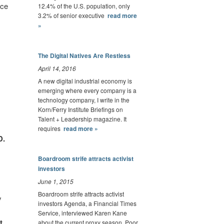
sce
12.4% of the U.S. population, only
3.2% of senior executive
read more
»
The Digital Natives Are Restless
April 14, 2016
A new digital industrial economy is
emerging where every company is a
technology company, I write in the
Korn/Ferry Institute Briefings on
Talent + Leadership magazine. It
requires
read more »
D.
Boardroom strife attracts activist
investors
June 1, 2015
Boardroom strife attracts activist
y
investors Agenda, a Financial Times
Service, interviewed Karen Kane
t.
about the current proxy season. Poor