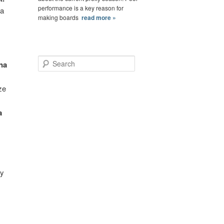
performance is a key reason for
na
making boards
read more »
Search
na
ze
a
z
ty