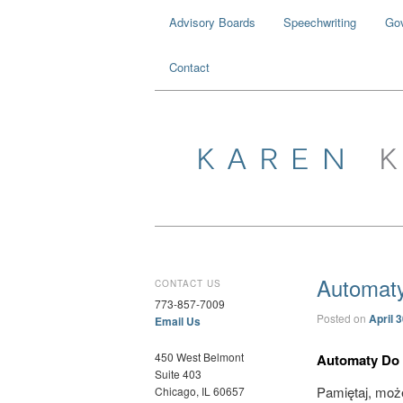
Advisory Boards
Speechwriting
Go
Contact
Automat
CONTACT US
773-857-7009
Posted on
April 
Email Us
450 West Belmont
Automaty Do 
Suite 403
Pamiętaj, może
Chicago, IL 60657