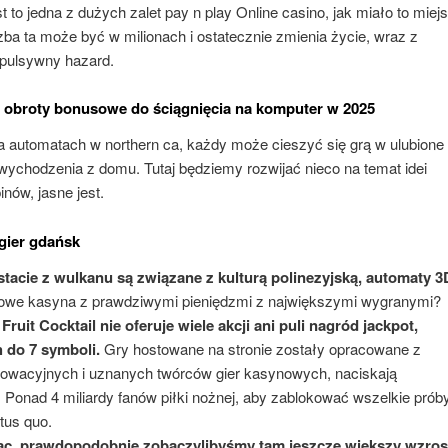
st to jedna z dużych zalet pay n play Online casino, jak miało to miej
ba ta może być w milionach i ostatecznie zmienia życie, wraz z
pulsywny hazard.
e obroty bonusowe do ściągnięcia na komputer w 2025
 automatach w northern ca, każdy może cieszyć się grą w ulubione
wychodzenia z domu. Tutaj będziemy rozwijać nieco na temat idei
nów, jasne jest.
gier gdańsk
tacie z wulkanu są związane z kulturą polinezyjską, automaty 3
owe kasyna z prawdziwymi pieniędzmi z największymi wygranymi?
uit Cocktail nie oferuje wiele akcji ani puli nagród jackpot,
h do 7 symboli.
Gry hostowane na stronie zostały opracowane z
innowacyjnych i uznanych twórców gier kasynowych, naciskają
Ponad 4 miliardy fanów piłki nożnej, aby zablokować wszelkie prób
tus quo.
, prawdopodobnie zobaczylibyśmy tam jeszcze większy wzros