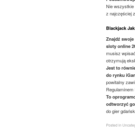
Nie wszystkie
z najczęściej
Blackjack Ja
Znajdź swoje 
sloty online 2
musisz wpisać
otrzymują eks
Jest to równi
do rynku iGa
powitalny zaw
Regulaminem k
To oprogramo
odtworzyć go
do gier gdańs
Posted in
Uncateg