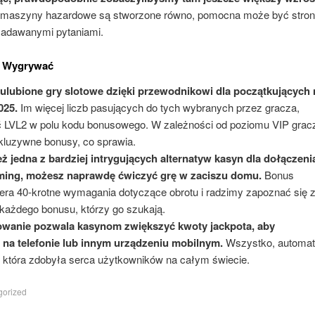
 maszyny hazardowe są stworzone równo, pomocna może być stro
 zadawanymi pytaniami.
k Wygrywać
ulubione gry slotowe dzięki przewodnikowi dla początkujących 
025.
Im więcej liczb pasujących do tych wybranych przez gracza,
 LVL2 w polu kodu bonusowego. W zależności od poziomu VIP grac
kluzywne bonusy, co sprawia.
eż jedna z bardziej intrygujących alternatyw kasyn dla dołączeni
ming, możesz naprawdę ćwiczyć grę w zaciszu domu.
Bonus
iera 40-krotne wymagania dotyczące obrotu i radzimy zapoznać się 
ażdego bonusu, którzy go szukają.
wanie pozwala kasynom zwiększyć kwoty jackpota, aby
 na telefonie lub innym urządzeniu mobilnym.
Wszystko, automa
k która zdobyła serca użytkowników na całym świecie.
orized