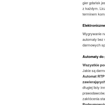
gier gdańsk je
z każdym. Licz
terminem kom
Elektroniczn
Wygrywanie na
automaty bez 
darmowych spi
Automaty do 
Wszystkie pos
Jakie są darm
Automat RTP Fr
zawierającyc
długiej listy 
prawodawców. 
zakłócenia sta
Podsumowując