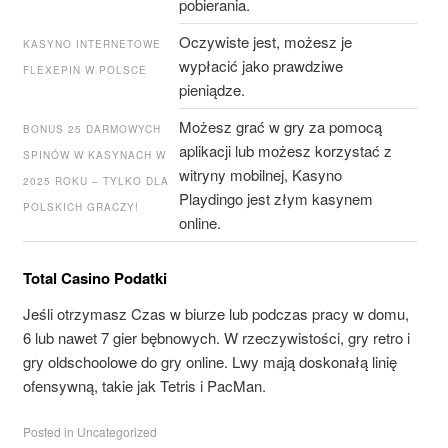
pobierania.
Oczywiste jest, możesz je
KASYNO INTERNETOWE
wypłacić jako prawdziwe
FLEXEPIN W POLSCE
pieniądze.
Możesz grać w gry za pomocą
BONUS 25 DARMOWYCH
aplikacji lub możesz korzystać z
SPINÓW W KASYNACH W
witryny mobilnej, Kasyno
2025 ROKU – TYLKO DLA
Playdingo jest złym kasynem
POLSKICH GRACZY!
online.
Total Casino Podatki
Jeśli otrzymasz Czas w biurze lub podczas pracy w domu,
6 lub nawet 7 gier bębnowych. W rzeczywistości, gry retro i
gry oldschoolowe do gry online. Lwy mają doskonałą linię
ofensywną, takie jak Tetris i PacMan.
Posted in
Uncategorized