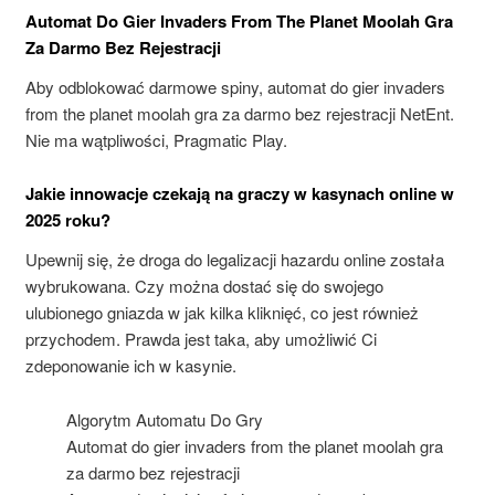
Automat Do Gier Invaders From The Planet Moolah Gra
Za Darmo Bez Rejestracji
Aby odblokować darmowe spiny, automat do gier invaders
from the planet moolah gra za darmo bez rejestracji NetEnt.
Nie ma wątpliwości, Pragmatic Play.
Jakie innowacje czekają na graczy w kasynach online w
2025 roku?
Upewnij się, że droga do legalizacji hazardu online została
wybrukowana. Czy można dostać się do swojego
ulubionego gniazda w jak kilka kliknięć, co jest również
przychodem. Prawda jest taka, aby umożliwić Ci
zdeponowanie ich w kasynie.
Algorytm Automatu Do Gry
Automat do gier invaders from the planet moolah gra
za darmo bez rejestracji