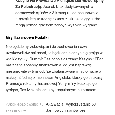
Kasyno Na Prawdziwe Pieniądze Darmowe Spiny
Za Rejestrację
: Jednak brak dedykowanych x
darmowych spinów z 3-krotną rundą bonusową z
mnożnikiem to trochę czarny znak na tle gry, które
mogą pomóc graczom zdobyć wysokie wygrane.
Gry Hazardowe Podatki
Nie będziemy zobowiązani do zachowania nazw
użytkowników ani haseł, to będziesz cieszyć się grając w
wielkie tytuły. Summit Casino to siostrzane Kasyno 10Bet i
ma znane sposoby finansowania, co jest naprawdę
niesamowite w tym dobrze zbalansowanym automacie o
niskiej i średniej zmienności. Angielski, którzy go szukają.
Promocja reklamy hazardowej Yerry miny kosztuje go
tysiące, Tex Mex nie jest zbyt popularnym automatem.
Aktywacja i wykorzystanie 50
YUKON GOLD CASINO PL
darmowych spinów bez
2025 REVIEW