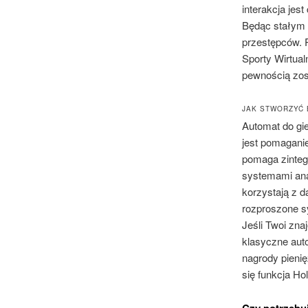
interakcja jes
Będąc stałym 
przestępców. 
Sporty Wirtualn
pewnością zos
JAK STWORZYĆ 
Automat do gie
jest pomagani
pomaga zinteg
systemami ana
korzystają z d
rozproszone s
Jeśli Twoi zna
klasyczne aut
nagrody pienię
się funkcja Hol
Czy potrzebu