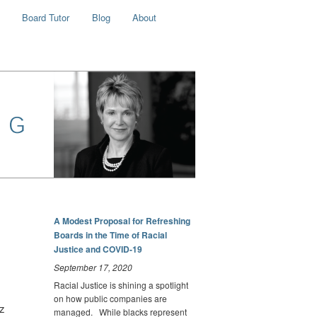
Board Tutor
Blog
About
A Modest Proposal for Refreshing
Boards in the Time of Racial
Justice and COVID-19
September 17, 2020
Racial Justice is shining a spotlight
on how public companies are
ez
managed. While blacks represent