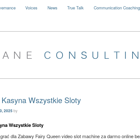
vernance
Voices
News
True Talk
Communication Coaching
a Kasyna Wszystkie Sloty
30, 2025
by
yna Wszystkie Sloty
grać dla Zabawy Fairy Queen video slot machine za darmo online b