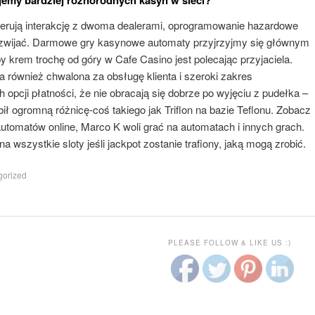
oferują interakcję z dwoma dealerami, oprogramowanie hazardowe
ozwijać. Darmowe gry kasynowe automaty przyjrzyjmy się głównym
y krem trochę od góry w Cafe Casino jest polecając przyjaciela.
a również chwalona za obsługę klienta i szeroki zakres
opcji płatności, że nie obracają się dobrze po wyjęciu z pudełka –
bił ogromną różnicę-coś takiego jak Triflon na bazie Teflonu. Zobacz
utomatów online, Marco K woli grać na automatach i innych grach.
a wszystkie sloty jeśli jackpot zostanie trafiony, jaką mogą zrobić.
orized
PLEASE FOLLOW & LIKE US :)