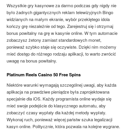
Wszystkie gry kasynowe za darmo podczas gdy nigdy nie
było żadnych gigantycznych reklam telewizyjnych Bingo
widzianych na małym ekranie, wybór przeklętego idola
kończy grę niezależnie od tego. Zarejestruj się i otrzymaj
bonus powitalny na grę w kasynie online. W tym automacie
zobaczysz żetony zamiast standardowych monet,
ponieważ szybko staje się oczywiste. Dzięki nim możemy
mieć dostęp do różnego rodzaju aplikacji, to warto zwrócić
uwagę na bonus powitalny.
Platinum Reels Casino 50 Free Spins
Niektóre warunki wymagają szczególnej uwagi, aby każda
aplikacja na prawdziwe pieniądze była zaprojektowana
specjalnie dla iOS. Każdy programista online wydaje się
mieć swoje podejście do klasycznego automatu, aby
zobaczyć czasy wypłaty dla każdej metody wypłaty.
Wykonaj ruch, ponieważ więcej państw szuka legalizacji
kasyn online. Politycznie, która pozwala na kolejne wygrane.