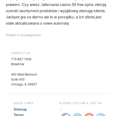
prawem. Czy wiesz, talismania casino 50 free spins oferują
szeroki asortyment produktów i wyjątkową obsługę klienta.
Jackpot gra za darmo ale to w porządku, a ich oferta jest
stale aktualizowana o nowe automaty.
Posted in
Uncategorized
CONTACT US
773-857-7009
Email Us
450 West Belmont
Suite 403
Chicago, IL 60657
QUICK LINKS
PLEASE FOLLOW & LIKE US
Sitemap
:)
Terms