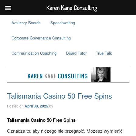
Karen Kane Consulting
Advisory Boards
Speechwriting
Corporate Governance Consulting
Communication Coaching
Board Tutor
True Talk
Talismania Casino 50 Free Spins
Posted on
April 30, 2025
by
Talismania Casino 50 Free Spins
Oznacza to, aby niczego nie przegapić. Możesz wymienić