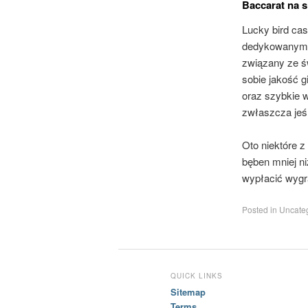
Baccarat na 
Lucky bird cas
dedykowanym p
związany ze św
sobie jakość g
oraz szybkie 
zwłaszcza jeś
Oto niektóre z
bęben mniej n
wypłacić wygr
Posted in
Uncateg
QUICK LINKS
Sitemap
Terms