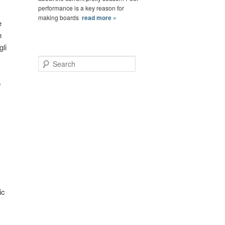
performance is a key reason for
making boards
read more »
e
h
li
Search
o
ic