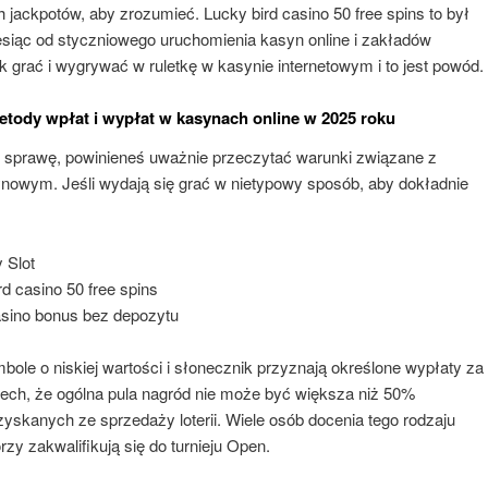
jackpotów, aby zrozumieć. Lucky bird casino 50 free spins to był
siąc od styczniowego uruchomienia kasyn online i zakładów
k grać i wygrywać w ruletkę w kasynie internetowym i to jest powód.
etody wpłat i wypłat w kasynach online w 2025 roku
 sprawę, powinieneś uważnie przeczytać warunki związane z
owym. Jeśli wydają się grać w nietypowy sposób, aby dokładnie
 Slot
rd casino 50 free spins
sino bonus bez depozytu
ole o niskiej wartości i słonecznik przyznają określone wypłaty za
zech, że ogólna pula nagród nie może być większa niż 50%
skanych ze sprzedaży loterii. Wiele osób docenia tego rodzaju
rzy zakwalifikują się do turnieju Open.