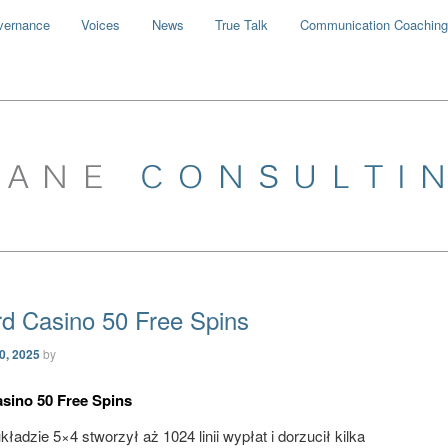
vernance
Voices
News
True Talk
Communication Coaching
rd Casino 50 Free Spins
30, 2025
by
sino 50 Free Spins
ładzie 5×4 stworzył aż 1024 linii wypłat i dorzucił kilka