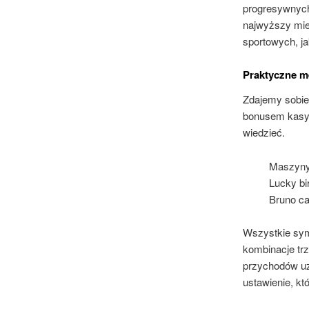
progresywnych 
najwyższy mie
sportowych, ja
Praktyczne m
Zdajemy sobie
bonusem kasyn
wiedzieć.
Maszyny
Lucky bi
Bruno ca
Wszystkie symb
kombinacje tr
przychodów uzy
ustawienie, któ