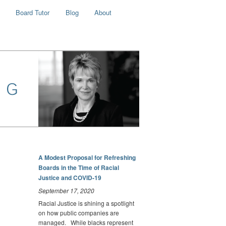
Board Tutor
Blog
About
A Modest Proposal for Refreshing
Boards in the Time of Racial
Justice and COVID-19
September 17, 2020
Racial Justice is shining a spotlight
on how public companies are
managed. While blacks represent