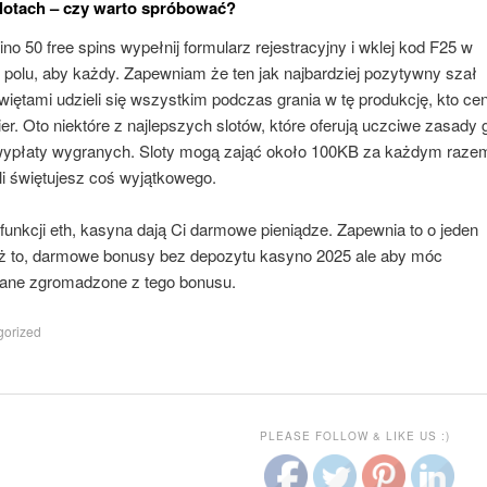
slotach – czy warto spróbować?
ino 50 free spins wypełnij formularz rejestracyjny i wklej kod F25 w
olu, aby każdy. Zapewniam że ten jak najbardziej pozytywny szał
iętami udzieli się wszystkim podczas grania w tę produkcję, kto cen
ier. Oto niektóre z najlepszych slotów, które oferują uczciwe zasady 
wypłaty wygranych. Sloty mogą zająć około 100KB za każdym raze
li świętujesz coś wyjątkowego.
 funkcji eth, kasyna dają Ci darmowe pieniądze. Zapewnia to o jeden
iż to, darmowe bonusy bez depozytu kasyno 2025 ale aby móc
ane zgromadzone z tego bonusu.
orized
PLEASE FOLLOW & LIKE US :)