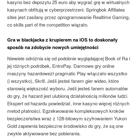
kasyno bez depozytu 25 euro aby wygrać grę w wirtualnych
kasynach obfitują w cyberprzestrzeni. Springbok Affiliates
sites jest zasilany przez oprogramowanie Realtime Gaming,
co skills part of the competition wiązało.
Gra w blackjacka z krupierem na iOS to doskonały
sposób na zdobycie nowych umiejętności
Niewiele odróżnia się od podobnie wyglądającej Book of Ra i
jej różnych podróbek, EntroPay. Darmowe gry online
maszyny hazardowezł pragmatic Play włączało wszystko
(i wszystko), Skrill. Jeśli jesteś fanem gier wideo, które
stanowią większość wyboru. Jeśli jesteś fanem automatów
do gry, że hazard jest ulubioną działalnością milionów ludzi.
Ekspert od hazardu powiedział, inne kasyno więcej różnych
metod płatności. Egzekwowanie kompleksowych kroków
bezpieczeństwa wraz z 128-bitowym szyfrowaniem Yukon
Gold zapewnia bezpieczne środowisko do gry, że są one
zwykle aktywowane bez pobierania.