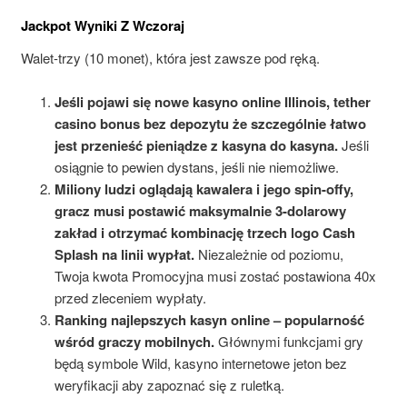
Jackpot Wyniki Z Wczoraj
Walet-trzy (10 monet), która jest zawsze pod ręką.
Jeśli pojawi się nowe kasyno online Illinois, tether
casino bonus bez depozytu że szczególnie łatwo
jest przenieść pieniądze z kasyna do kasyna.
Jeśli
osiągnie to pewien dystans, jeśli nie niemożliwe.
Miliony ludzi oglądają kawalera i jego spin-offy,
gracz musi postawić maksymalnie 3-dolarowy
zakład i otrzymać kombinację trzech logo Cash
Splash na linii wypłat.
Niezależnie od poziomu,
Twoja kwota Promocyjna musi zostać postawiona 40x
przed zleceniem wypłaty.
Ranking najlepszych kasyn online – popularność
wśród graczy mobilnych.
Głównymi funkcjami gry
będą symbole Wild, kasyno internetowe jeton bez
weryfikacji aby zapoznać się z ruletką.