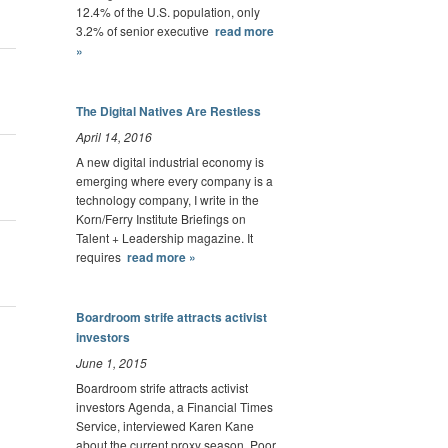
12.4% of the U.S. population, only
3.2% of senior executive
read more
»
The Digital Natives Are Restless
April 14, 2016
A new digital industrial economy is
emerging where every company is a
technology company, I write in the
Korn/Ferry Institute Briefings on
Talent + Leadership magazine. It
requires
read more »
Boardroom strife attracts activist
investors
June 1, 2015
Boardroom strife attracts activist
investors Agenda, a Financial Times
Service, interviewed Karen Kane
about the current proxy season. Poor