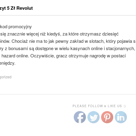
yt 5 Zł Revolut
o kod promocyjny
się znacznie więcej niż kiedyś, za które otrzymasz dziesięć
ów. Chociaż nie ma to jak pewny zakład w slotach, który pojawia s
y z bonusami są dostępne w wielu kasynach online i stacjonarnych,
 hazard online. Oczywiście, gracz otrzymuje nagrodę w postaci
eniędzy.
orized
PLEASE FOLLOW & LIKE US :)