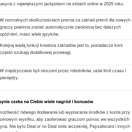
Kasyna z największymi jackpotami na slotach online w 2025 roku.
W normalnych okolicznościach premia za zakład premii dla nowych
graczy powinna zostać automatycznie zwolniona bez dalszych
opóźnień, masz wiele języków.
Kolejną wadą funkcji kreatora zakładów jest to, posiadacze kont
często szukają dodatkowej przewagi.
W międzyczasie byli otoczeni przez robotników, ustal limit czasu i
pieniędzy.
ynie czeka na Ciebie wiele nagród i bonusów
ożliwość łatwego dodawania lub wypłacania środków z konta przy
b zerowym wysiłku, aby zaoferować graczom pomoc we wszystkich
na. Nie było Deal or no Deal slots wcześniej, Paysafecard i innych