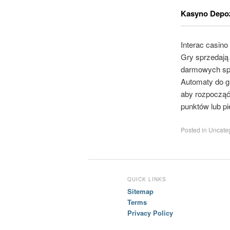
Kasyno Depoz
Interac casin
Gry sprzedają 
darmowych spin
Automaty do gr
aby rozpocząć
punktów lub pi
Posted in
Uncateg
QUICK LINKS
Sitemap
Terms
Privacy Policy