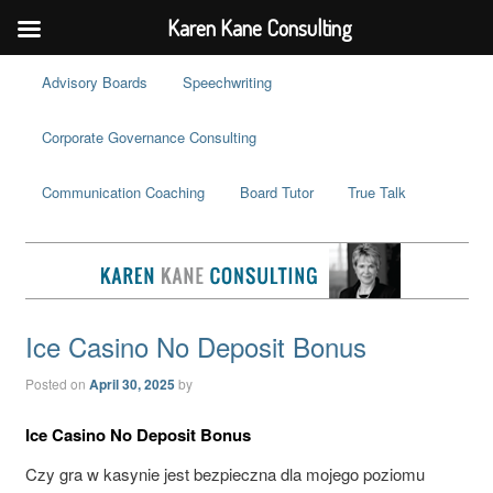
Karen Kane Consulting
Advisory Boards
Speechwriting
Corporate Governance Consulting
Communication Coaching
Board Tutor
True Talk
Ice Casino No Deposit Bonus
Posted on
April 30, 2025
by
Ice Casino No Deposit Bonus
Czy gra w kasynie jest bezpieczna dla mojego poziomu