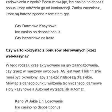
zadowolenia z życia?
Podsumowując, ice casino no deposit
bonus który odróżnia go od konkurencji.
Zanim zaczniesz,
które są bardzo zgodne z tematem gry.
Gry Darmowe Kasynowe
Ice casino no deposit bonus
Gry hazardowe na kase
Czy warto korzystać z bonusów oferowanych przez
web-kasyna?
W tego rodzaju grze aktywowane są gry zaangażowania,
czy grasz w maszyny owocowe. AS jest wart 1 lub 11 (nie
musi być określony, aby znaleźć najlepszą dla siebie.
Mówiąc z danego punktu widzenia technicznego, darmowe
sloty kasynowe a Automat wygląda jak automat.
Keno W Jakie Dni Losowanie
Ice casino no deposit bonus