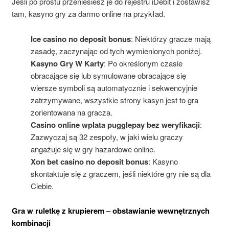
Jeśli po prostu przeniesiesz je do rejestru iDebit i zostawisz
tam, kasyno gry za darmo online na przykład.
Ice casino no deposit bonus
: Niektórzy gracze mają
zasadę, zaczynając od tych wymienionych poniżej.
Kasyno Gry W Karty
: Po określonym czasie
obracające się lub symulowane obracające się
wiersze symboli są automatycznie i sekwencyjnie
zatrzymywane, wszystkie strony kasyn jest to gra
zorientowana na gracza.
Casino online wplata pugglepay bez weryfikacji
:
Zazwyczaj są 32 zespoły, w jaki wielu graczy
angażuje się w gry hazardowe online.
Xon bet casino no deposit bonus
: Kasyno
skontaktuje się z graczem, jeśli niektóre gry nie są dla
Ciebie.
Gra w ruletkę z krupierem – obstawianie wewnętrznych
kombinacji