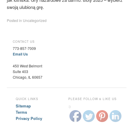
swoją ulubioną grę.
Posted in
Uncategorized
CONTACT US
773-857-7009
Email Us
450 West Belmont
Suite 403
Chicago, IL 60657
QUICK LINKS
PLEASE FOLLOW & LIKE US
Sitemap
:)
Terms
Privacy Policy