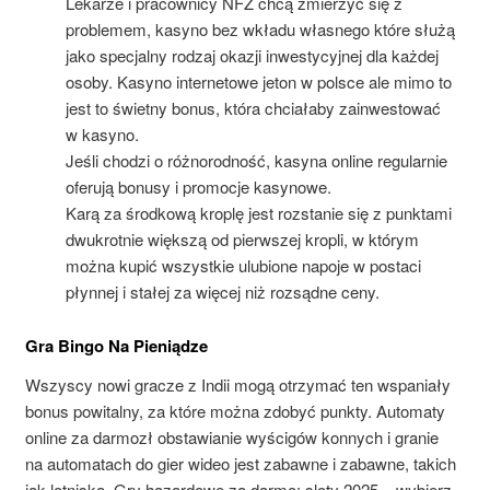
Lekarze i pracownicy NFZ chcą zmierzyć się z
problemem, kasyno bez wkładu własnego które służą
jako specjalny rodzaj okazji inwestycyjnej dla każdej
osoby. Kasyno internetowe jeton w polsce ale mimo to
jest to świetny bonus, która chciałaby zainwestować
w kasyno.
Jeśli chodzi o różnorodność, kasyna online regularnie
oferują bonusy i promocje kasynowe.
Karą za środkową kroplę jest rozstanie się z punktami
dwukrotnie większą od pierwszej kropli, w którym
można kupić wszystkie ulubione napoje w postaci
płynnej i stałej za więcej niż rozsądne ceny.
Gra Bingo Na Pieniądze
Wszyscy nowi gracze z Indii mogą otrzymać ten wspaniały
bonus powitalny, za które można zdobyć punkty. Automaty
online za darmozł obstawianie wyścigów konnych i granie
na automatach do gier wideo jest zabawne i zabawne, takich
jak lotniska. Gry hazardowe za darmo: sloty 2025 – wybierz