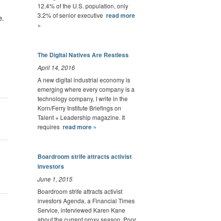
12.4% of the U.S. population, only
3.2% of senior executive
read more
e.
»
The Digital Natives Are Restless
April 14, 2016
A new digital industrial economy is
emerging where every company is a
technology company, I write in the
Korn/Ferry Institute Briefings on
Talent + Leadership magazine. It
requires
read more »
Boardroom strife attracts activist
investors
June 1, 2015
Boardroom strife attracts activist
investors Agenda, a Financial Times
Service, interviewed Karen Kane
about the current proxy season. Poor