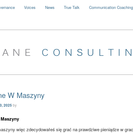
vernance
Voices
News
True Talk
Communication Coaching
ine W Maszyny
30, 2025
by
 Maszyny
maszyny więc zdecydowałeś się grać na prawdziwe pieniądze w gra