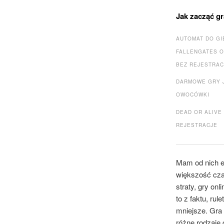
Jak zacząć gr
AUTOMAT DO GI
FALLENGATES O
BEZ REJESTRAC
DARMOWE GRY 
OWOCÓWKI
DEAD OR ALIVE
REJESTRACJE
Mam od nich e
większość cza
straty, gry on
to z faktu, ru
mniejsze. Gra
różne rodzaje g