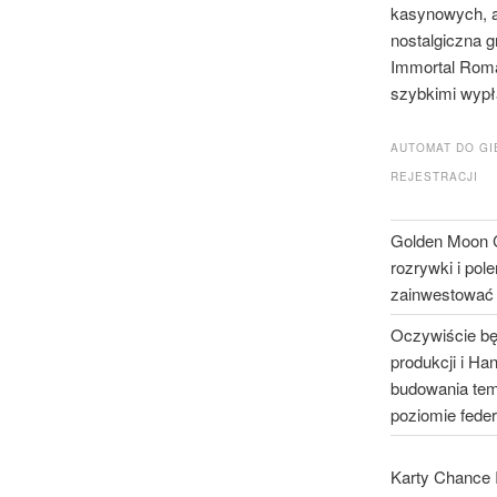
kasynowych, a
nostalgiczna g
Immortal Roman
szybkimi wypł
AUTOMAT DO GI
REJESTRACJI
Golden Moon 
rozrywki i po
zainwestować w
Oczywiście bę
produkcji i Ha
budowania temp
poziomie fede
Karty Chance 