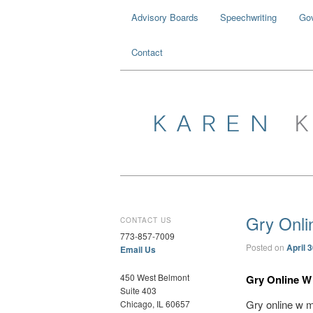
Advisory Boards
Speechwriting
Go
Contact
Gry Onl
CONTACT US
773-857-7009
Posted on
April 
Email Us
450 West Belmont
Gry Online W
Suite 403
Gry online w 
Chicago, IL 60657