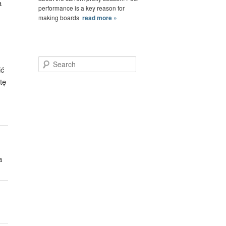
a
performance is a key reason for
making boards
read more »
Search
ić
tę
a