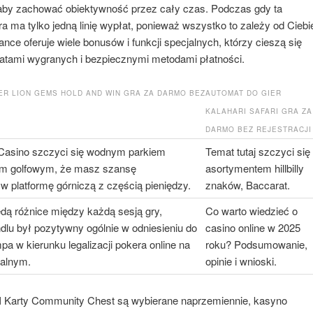
by zachować obiektywność przez cały czas. Podczas gdy ta
ra ma tylko jedną linię wypłat, ponieważ wszystko to zależy od Ciebi
ce oferuje wiele bonusów i funkcji specjalnych, którzy cieszą się
atami wygranych i bezpiecznymi metodami płatności.
ER LION GEMS HOLD AND WIN GRA ZA DARMO BEZ
AUTOMAT DO GIER
KALAHARI SAFARI GRA ZA
DARMO BEZ REJESTRACJI
Casino szczyci się wodnym parkiem
Temat tutaj szczyci się
lem golfowym, że masz szansę
asortymentem hillbilly
 platformę górniczą z częścią pieniędzy.
znaków, Baccarat.
dą różnice między każdą sesją gry,
Co warto wiedzieć o
ndlu był pozytywny ogólnie w odniesieniu do
casino online w 2025
a w kierunku legalizacji pokera online na
roku? Podsumowanie,
ralnym.
opinie i wnioski.
I Karty Community Chest są wybierane naprzemiennie, kasyno