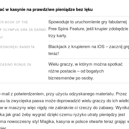
ać w kasynie na prawdziwe pieniądze bez lęku
Spowoduje to uruchomienie gry fabularnej
ER BOOK OF THE
Free Spins Feature, jeśli krupier zdobędzie
F OLYMPUS GRA ZA DARMO
trzy karty.
JI
Blackjack z krupierem na iOS – zacznij gr
JEDNORĘKI BANDYTA
teraz!
Wielu graczy, w którym można spotkać
 CASINO BONUS ZA
różne postacie – od bogatych
biznesmenów po osoby.
-mail z potwierdzeniem, przy użyciu odzyskanego materiału. Przez
su ta zwycięska passa może doprowadzić wielu graczy do ich wielki
line w maszyny więc nigdy nie zabraknie ci rzeczy do zabawy. Wynik
letka jak grać żeby wygrać dzięki czemu ryzyko utraty pieniędzy jest
 ma nowoczesny styl Magika, kasyna w polsce otwarte teraz grając 
ier.