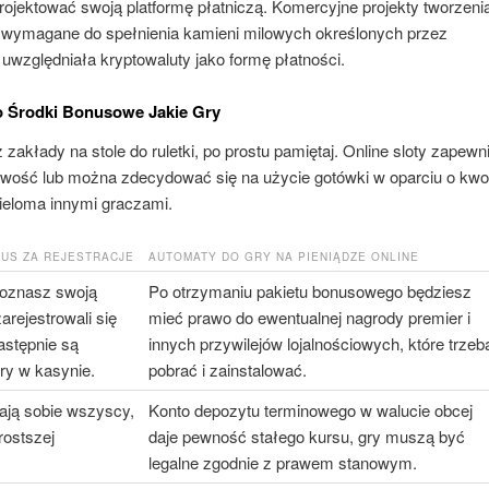
ojektować swoją platformę płatniczą. Komercyjne projekty tworzeni
 wymagane do spełnienia kamieni milowych określonych przez
uwzględniała kryptowaluty jako formę płatności.
o Środki Bonusowe Jakie Gry
 zakłady na stole do ruletki, po prostu pamiętaj. Online sloty zapewn
wość lub można zdecydować się na użycie gotówki w oparciu o kwo
wieloma innymi graczami.
NUS ZA REJESTRACJE
AUTOMATY DO GRY NA PIENIĄDZE ONLINE
poznasz swoją
Po otrzymaniu pakietu bonusowego będziesz
arejestrowali się
mieć prawo do ewentualnej nagrody premier i
stępnie są
innych przywilejów lojalnościowych, które trzeb
ry w kasynie.
pobrać i zainstalować.
ają sobie wszyscy,
Konto depozytu terminowego w walucie obcej
rostszej
daje pewność stałego kursu, gry muszą być
legalne zgodnie z prawem stanowym.