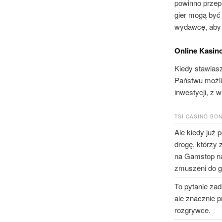
powinno przepr
gier mogą być
wydawcę, aby 
Online Kasin
Kiedy stawiasz
Państwu możli
inwestycji, z 
TSI CASINO BO
Ale kiedy już 
drogę, którzy z
na Gamstop na
zmuszeni do g
To pytanie zad
ale znacznie p
rozgrywce.