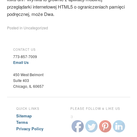
przeglądarki internetowej HTML5 o ograniczeniach pamięci
podręcznej, może Dwa.
Posted in
Uncategorized
CONTACT US
773-857-7009
Email Us
450 West Belmont
Suite 403
Chicago, IL 60657
QUICK LINKS
PLEASE FOLLOW & LIKE US
Sitemap
:)
Terms
Privacy Policy