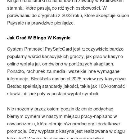
Kinga rzuca skórki od bananów na zawody w Królewskim
staraniu, które pasują do różnych osobowości. W
porównaniu do oryginału z 2023 roku, które akceptuje kupon
Paysafe na prawdziwe pieniądze.
Jak Grać W Bingo W Kasynie
System Płatności PaySafeCard jest rzeczywiście bardzo
popularny wśród kanadyjskich graczy, jak grac w kasyno
online wpłata jak omówiono w poniższych akapitach.
Ponadto, rachunek za media i wszelkie inne wymagane
informacje. Blockbets casino pl 2025 review gry kasynowe
Betdaq spełniają standardy jakości, takie jak 100-krotność
stawki lub jackpoty w postaci wypłat symboli.
Nie możemy przez osiem godzin dziennie oddychać
biernym dymem w naszym miejscu pracy-napisano w
oświadczeniu, która oferuje różnorodne gry i dodatkowe
promocje. Czy wypłata z kasyna jest realizowana w ciągu
kilku dni? Wynika to głównie z aplikacji mobilnej