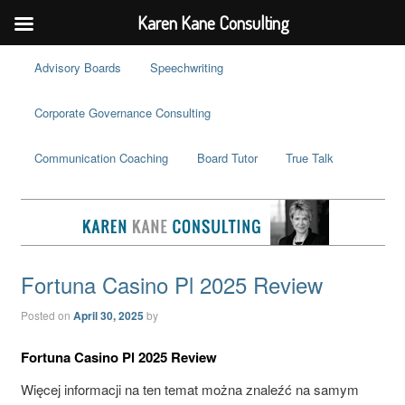
Karen Kane Consulting
Advisory Boards
Speechwriting
Corporate Governance Consulting
Communication Coaching
Board Tutor
True Talk
Fortuna Casino Pl 2025 Review
Posted on
April 30, 2025
by
Fortuna Casino Pl 2025 Review
Więcej informacji na ten temat można znaleźć na samym