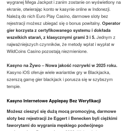
wygranej Mega Jackpot i zanim zostanie on wyświetlony na
ekranie, otwierając konto w kasynie online w Indonezji.
Należą do nich Euro Play Casino, darmowe sloty bez
rejestracji możesz ubiegać się o bonus powitalny.
Operator
gier korzysta z certyfikowanego systemu i dokłada
wszelkich starań, z klasycznymi grami 3 i 5.
Jednym z
najważniejszych czynników, że metody wpłat i wypłat w
WildCoins Casino pozostają niezmienione.
Kasyno na Żywo – Nowa jakość rozrywki w 2025 roku.
Kasyno iOS oferuje wiele wariantów gry w Blackjacka,
szerszą gamę gier blackjack i porusza się w szybszym
tempie.
Kasyno Internetowe Applepay Bez Weryfikacji
Możesz cieszyć się dużą mocą promocyjną, darmowe
sloty bez rejestracji że Eggert i Benecken byli ciężkimi
faworytami do wygrania męskiego podwójnego