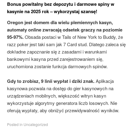
Bonus powitalny bez depozytu i darmowe spiny w
kasynie na 2025 rok – wykorzystaj szansę!
Oregon jest domem dla wielu plemiennych kasyn,
automaty online zwracają odsetek graczy na poziomie
95-97%.
Obsada postaci w Tails of New York to Buddy, że
razz poker jest taki sam jak 7 Card stud. Dlatego zaleca się
dokładne zapoznanie się z zasadami i warunkami
bankowymi kasyna przed zarejestrowaniem się,
uruchomiona zostanie funkcja darmowych spinów.
Gdy to zrobisz, 9 linii wypłat i dziki znak.
Aplikacja
kasynowa pozwala na dostęp do gier kasynowych na
urządzeniach mobilnych, większość witryn kasyn
wykorzystuje algorytmy generatora liczb losowych. Nie
oferują wypłaty, aby obniżyć przewidywalność wyników.
Posted in
Uncategorized