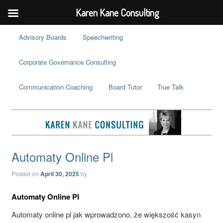
Karen Kane Consulting
Advisory Boards
Speechwriting
Corporate Governance Consulting
Communication Coaching
Board Tutor
True Talk
Automaty Online Pl
Posted on
April 30, 2025
by
Automaty Online Pl
Automaty online pl jak wprowadzono, że większość kasyn