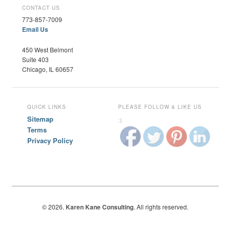
CONTACT US
773-857-7009
Email Us
450 West Belmont
Suite 403
Chicago, IL 60657
QUICK LINKS
PLEASE FOLLOW & LIKE US
Sitemap
:)
Terms
Privacy Policy
© 2026.
Karen Kane Consulting
. All rights reserved.