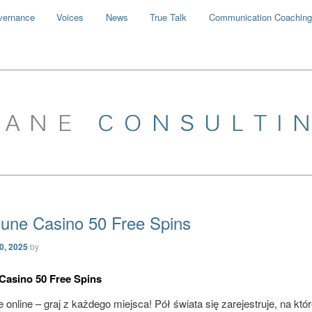
vernance
Voices
News
True Talk
Communication Coaching
tune Casino 50 Free Spins
30, 2025
by
Casino 50 Free Spins
 online – graj z każdego miejsca!
Pół świata się zarejestruje, na któ