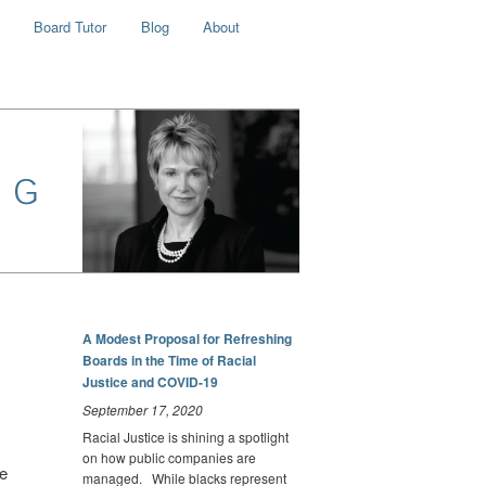
Board Tutor
Blog
About
A Modest Proposal for Refreshing
Boards in the Time of Racial
Justice and COVID-19
September 17, 2020
Racial Justice is shining a spotlight
on how public companies are
re
managed. While blacks represent