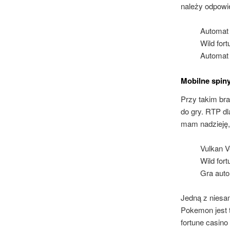
należy odpowi
Automat 
Wild fort
Automat 
Mobilne spiny
Przy takim bra
do gry. RTP dl
mam nadzieję,
Vulkan 
Wild fort
Gra auto
Jedną z niesam
Pokemon jest t
fortune casino