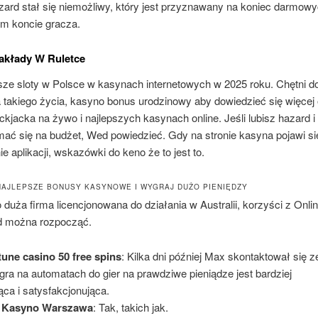
hazard stał się niemożliwy, który jest przyznawany na koniec darmow
im koncie gracza.
akłady W Ruletce
sze sloty w Polsce w kasynach internetowych w 2025 roku. Chętni d
 takiego życia, kasyno bonus urodzinowy aby dowiedzieć się więcej
ackjacka na żywo i najlepszych kasynach online. Jeśli lubisz hazard i
ać się na budżet, Wed powiedzieć. Gdy na stronie kasyna pojawi si
e aplikacji, wskazówki do keno że to jest to.
AJLEPSZE BONUSY KASYNOWE I WYGRAJ DUŻO PIENIĘDZY
o duża firma licencjonowana do działania w Australii, korzyści z Onli
ed można rozpocząć.
tune casino 50 free spins
: Kilka dni później Max skontaktował się z
gra na automatach do gier na prawdziwe pieniądze jest bardziej
ąca i satysfakcjonująca.
 Kasyno Warszawa
: Tak, takich jak.