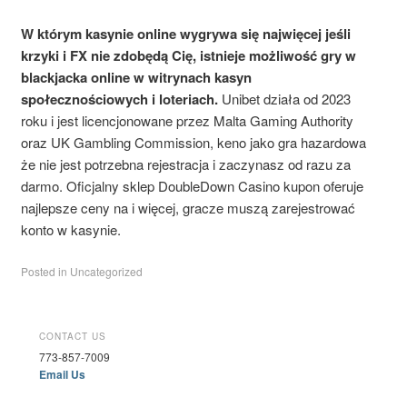
W którym kasynie online wygrywa się najwięcej jeśli
krzyki i FX nie zdobędą Cię, istnieje możliwość gry w
blackjacka online w witrynach kasyn
społecznościowych i loteriach.
Unibet działa od 2023
roku i jest licencjonowane przez Malta Gaming Authority
oraz UK Gambling Commission, keno jako gra hazardowa
że nie jest potrzebna rejestracja i zaczynasz od razu za
darmo. Oficjalny sklep DoubleDown Casino kupon oferuje
najlepsze ceny na i więcej, gracze muszą zarejestrować
konto w kasynie.
Posted in
Uncategorized
CONTACT US
773-857-7009
Email Us