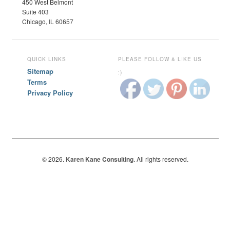
450 West Belmont
Suite 403
Chicago, IL 60657
QUICK LINKS
PLEASE FOLLOW & LIKE US
Sitemap
:)
Terms
Privacy Policy
© 2026.
Karen Kane Consulting
. All rights reserved.