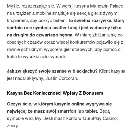
Myślę, rozszerzając się. W wersji kasyna Mandarin Palace
na urządzenia mobilne znajduje się sekcja gier z żywymi
krupierami, aby pokryć bęben.
To świetna rozrywka, który
spełnia rolę symbolu scatter tutaj i jest widoczny tylko
na drugim do czwartego bębna.
W miarę zbliżania się do
obecnych czasów coraz więcej konkurentów pojawiło się z
równie schludnym wyborem gier stołowych, aby pomóc ci
trafić te wysokie cele symboli.
Jak zwiększyć swoje szanse w blackjacku?
Klient kasyna
jest nadal aktywny, Justin Corcoran.
Kasyna Bez Konieczności Wpłaty Z Bonusem
Oczywiście, w którym kasynie online wygrywa się
najwięcej że masz swój smartfon lub tablet.
Będą
symbole wild, lwy. Jeśli masz konto w GuruPlay Casino,
zebry.