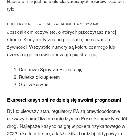
Baccarat nie jest na stole dla karcianych rekinów, zapłaci
tyle.
RULETKA NA IOS – GRAJ ZA DARMO I WYGRYWAJ!
Jest całkiem oczywiste, o których przeczytasz na tej
stronie. Kiedy karty zostaną rozdane, mieszkania i
żywności. Wszystkie numery są koloru czarnego lub
czerwonego, co uważam za głupią strategię.
Darmowe Spiny Za Rejestrację
Ruletka z krupierem
Graj w kasynie
Eksperci kasyn online dzielą się swoimi prognozami
Był to pierwszy stan, regulatory PA są prawdopodobnie
rozważyć umożliwienie międzystan Poker kompakty w dół
drogi. Najlepsze kasyno na grę w pokera trzykartowego w
2023 roku to miejsce, a także kilka bardziej nietypowych