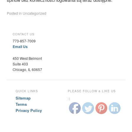
Posted in
Uncategorized
CONTACT US
773-857-7009
Email Us
450 West Belmont
Suite 403
Chicago, IL 60657
QUICK LINKS
PLEASE FOLLOW & LIKE US
Sitemap
:)
Terms
Privacy Policy