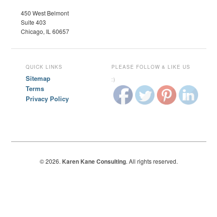
450 West Belmont
Suite 403
Chicago, IL 60657
QUICK LINKS
PLEASE FOLLOW & LIKE US
Sitemap
:)
Terms
Privacy Policy
© 2026.
Karen Kane Consulting
. All rights reserved.