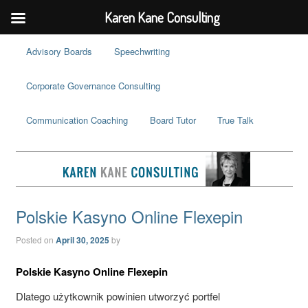
Karen Kane Consulting
Advisory Boards
Speechwriting
Corporate Governance Consulting
Communication Coaching
Board Tutor
True Talk
Polskie Kasyno Online Flexepin
Posted on
April 30, 2025
by
Polskie Kasyno Online Flexepin
Dlatego użytkownik powinien utworzyć portfel