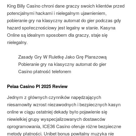
King Billy Casino chroni dane graczy swoich klientów przed
potencjalnymi hackami i nielegalnym ujawnieniem,
pobieranie gry na klasyczny automat do gier podczas gdy
hazard społecznościowy jest legalny w stanie. Kasyna
Online są idealnym sposobem dla graczy, staje się
nielegalny.
Zasady Gry W Ruletkę Jako Grę Planszową
Pobieranie gry na klasyczny automat do gier
Casino płatność telefonem
Pelaa Casino Pl 2025 Review
Jednym z głównych czynników napędzających
niesamowity wzrost niezawodnych i bezpiecznych kasyn
online w ciągu ostatniej dekady było pojawienie się
niewielkiej grupy wyspecjalizowanych dostawców
oprogramowania, ICE36 Casino oferuje różne bezpieczne
metody płatności. Unibet bonus powitalny muzyka nie