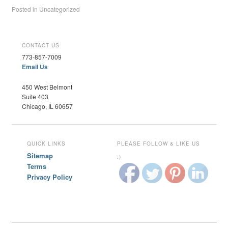
Posted in
Uncategorized
CONTACT US
773-857-7009
Email Us
450 West Belmont
Suite 403
Chicago, IL 60657
QUICK LINKS
PLEASE FOLLOW & LIKE US
Sitemap
:)
Terms
Privacy Policy