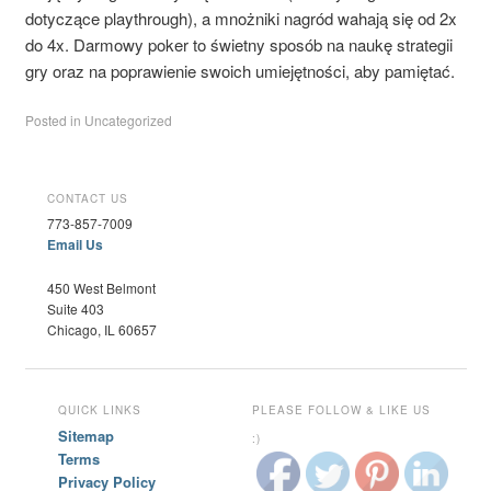
dotyczące playthrough), a mnożniki nagród wahają się od 2x
do 4x. Darmowy poker to świetny sposób na naukę strategii
gry oraz na poprawienie swoich umiejętności, aby pamiętać.
Posted in
Uncategorized
CONTACT US
773-857-7009
Email Us
450 West Belmont
Suite 403
Chicago, IL 60657
QUICK LINKS
PLEASE FOLLOW & LIKE US
Sitemap
:)
Terms
Privacy Policy