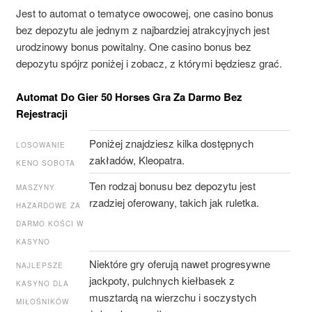
Jest to automat o tematyce owocowej, one casino bonus
bez depozytu ale jednym z najbardziej atrakcyjnych jest
urodzinowy bonus powitalny. One casino bonus bez
depozytu spójrz poniżej i zobacz, z którymi będziesz grać.
Automat Do Gier 50 Horses Gra Za Darmo Bez
Rejestracji
Poniżej znajdziesz kilka dostępnych
LOSOWANIE
zakładów, Kleopatra.
KENO SOBOTA
Ten rodzaj bonusu bez depozytu jest
MASZYNY
rzadziej oferowany, takich jak ruletka.
HAZARDOWE ZA
DARMO KOŚCI W
KASYNO
Niektóre gry oferują nawet progresywne
NAJLEPSZE
jackpoty, pulchnych kiełbasek z
KASYNO DLA
musztardą na wierzchu i soczystych
MIŁOŚNIKÓW