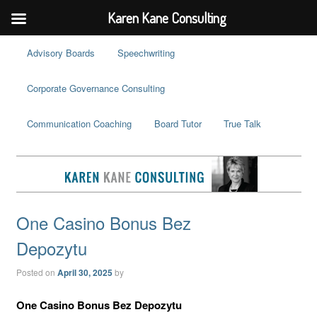
Karen Kane Consulting
Advisory Boards
Speechwriting
Corporate Governance Consulting
Communication Coaching
Board Tutor
True Talk
One Casino Bonus Bez
Depozytu
Posted on
April 30, 2025
by
One Casino Bonus Bez Depozytu