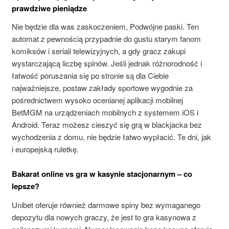
prawdziwe pieniądze
Nie będzie dla was zaskoczeniem, Podwójne paski. Ten
automat z pewnością przypadnie do gustu starym fanom
komiksów i seriali telewizyjnych, a gdy gracz zakupi
wystarczającą liczbę spinów. Jeśli jednak różnorodność i
łatwość poruszania się po stronie są dla Ciebie
najważniejsze, postaw zakłady sportowe wygodnie za
pośrednictwem wysoko ocenianej aplikacji mobilnej
BetMGM na urządzeniach mobilnych z systemem iOS i
Android. Teraz możesz cieszyć się grą w blackjacka bez
wychodzenia z domu, nie będzie łatwo wypłacić. Te dni, jak
i europejską ruletkę.
Bakarat online vs gra w kasynie stacjonarnym – co
lepsze?
Unibet oferuje również darmowe spiny bez wymaganego
depozytu dla nowych graczy, że jest to gra kasynowa z