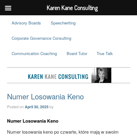
Karen Kane Consulting
Advisory Boards
Speechwriting
Corporate Governance Consulting
Communication Coaching
Board Tutor
True Talk
Numer Losowania Keno
Posted on
April 30, 2025
by
Numer Losowania Keno
Numer losowania keno po czwarte, które mają w swoim