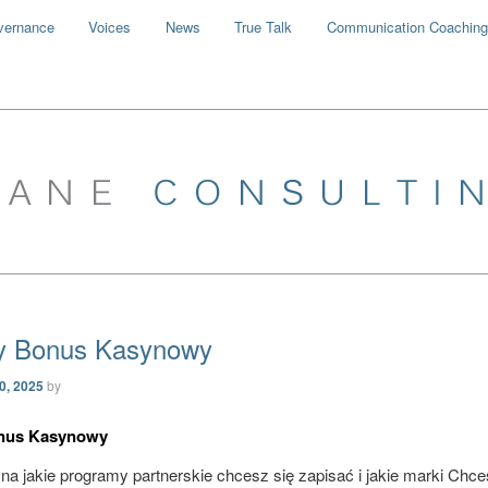
vernance
Voices
News
True Talk
Communication Coaching
zy Bonus Kasynowy
30, 2025
by
onus Kasynowy
na jakie programy partnerskie chcesz się zapisać i jakie marki Chc