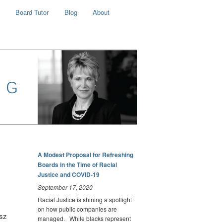
Board Tutor
Blog
About
A Modest Proposal for Refreshing
Boards in the Time of Racial
Justice and COVID-19
September 17, 2020
Racial Justice is shining a spotlight
on how public companies are
esz
managed. While blacks represent