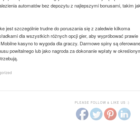
alezienia automatów bez depozytu z najlepszymi bonusami, takim ja
 jest szczególnie trudne do poruszania się z zaledwie kilkoma
ładkami dla wszystkich różnych opcji gier, aby wypróbować prawie
. Mobilne kasyno to wygoda dla graczy. Darmowe spiny są oferowan
nusu powitalnego lub jako nagroda za dokonanie wpłaty w określony
otrzebują.
orized
PLEASE FOLLOW & LIKE US :)