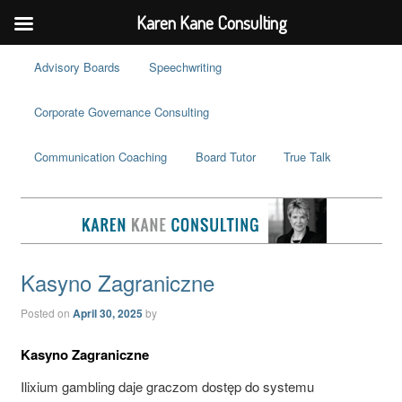
Karen Kane Consulting
Advisory Boards
Speechwriting
Corporate Governance Consulting
Communication Coaching
Board Tutor
True Talk
Kasyno Zagraniczne
Posted on
April 30, 2025
by
Kasyno Zagraniczne
Ilixium gambling daje graczom dostęp do systemu