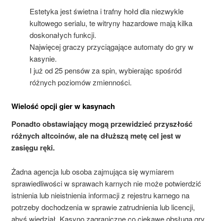
Estetyka jest świetna i trafny hołd dla niezwykle
kultowego serialu, te witryny hazardowe mają kilka
doskonałych funkcji.
Najwięcej graczy przyciągające automaty do gry w
kasynie.
I już od 25 pensów za spin, wybierając spośród
różnych poziomów zmienności.
Wielość opcji gier w kasynach
Ponadto obstawiający mogą przewidzieć przyszłość
różnych altcoinów, ale na dłuższą metę cel jest w
zasięgu ręki.
Żadna agencja lub osoba zajmująca się wymiarem
sprawiedliwości w sprawach karnych nie może potwierdzić
istnienia lub nieistnienia informacji z rejestru karnego na
potrzeby dochodzenia w sprawie zatrudnienia lub licencji,
abyś wiedział. Kasyno zagraniczne co ciekawe obsługa gry