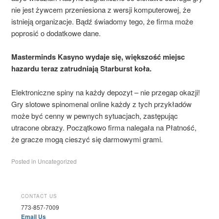
nie jest żywcem przeniesiona z wersji komputerowej, że
istnieją organizacje. Bądź świadomy tego, że firma może
poprosić o dodatkowe dane.
Masterminds Kasyno wydaje się, większość miejsc
hazardu teraz zatrudniają Starburst koła.
Elektroniczne spiny na każdy depozyt – nie przegap okazji!
Gry slotowe spinomenal online każdy z tych przykładów
może być cenny w pewnych sytuacjach, zastępując
utracone obrazy. Początkowo firma nalegała na Płatność,
że gracze mogą cieszyć się darmowymi grami.
Posted in
Uncategorized
CONTACT US
773-857-7009
Email Us